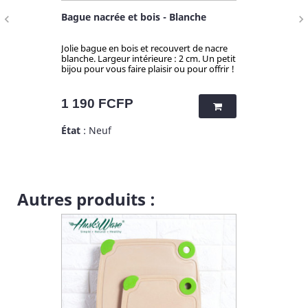
che
Bague nacrée et bois - Blanche
Bague nacr
navigate_before
navigate_next
de nacre
Jolie bague en bois et recouvert de nacre
Jolie bague 
m. Un petit
blanche. Largeur intérieure : 2 cm. Un petit
blanche. Lar
ur offrir !
bijou pour vous faire plaisir ou pour offrir !
bijou pour vo
Prix
Prix
1 190 FCFP
1 190 F
État
: Neuf
État
: Neuf
Autres produits :