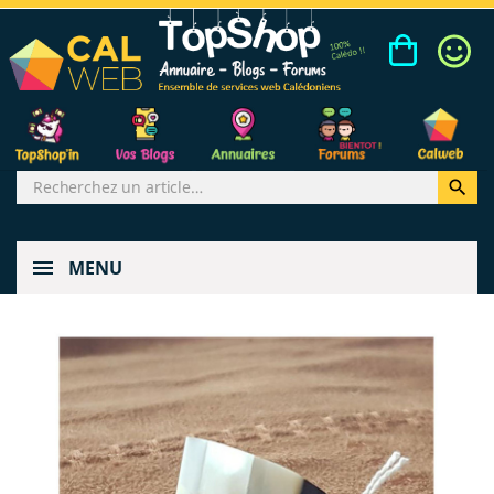

MENU