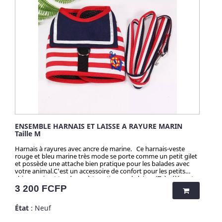
ENSEMBLE HARNAIS ET LAISSE A RAYURE MARIN
Taille M
Harnais à rayures avec ancre de marine. Ce harnais-veste
rouge et bleu marine très mode se porte comme un petit gilet
et possède une attache bien pratique pour les balades avec
votre animal.C'est un accessoire de confort pour les petits
chiens qui ont tendance à trop tirer sur la laisse !Très élégante,
cette petit veste qui fait office d'harnais possède un grand col
Prix
3 200 FCFP
façon uniforme marin avec une belle ancre imprimée, le reste
du vêtement est en tissu rayé rouge et blanc. Cet accessoire
État
: Neuf
canin est recommandé pour éviter l'étranglement de votre
chien un peu trop turbulent en promenade.Pour rester sur le