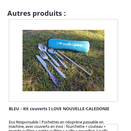
thème de la mer, notre boutique pour petits
chiens propose également un joli t-shirt aux motifs
marins pour la période estivale, ou pour les événements
Autres produits :
importants, un accessoire indispensable : le noeud papillon
pour chien décoré d'ancres... Attention ! Quantité très limitée
pour tous mes produits. N'hésitez pas longtemps avant de
vous faire plaisir, et grâce aux quantités presque uniques par
produit, ... vous serez la/le seul(e) à faire sensation avec mes
articles chocs !
BLEU - Kit couverts I LOVE NOUVELLE-CALEDONIE
Eco-Responsable ! Pochettes en néoprène passable en
machine, avec couverts en inox : fourchette + couteau +
grande cuillère + petite cuillère + paille + goupillon à paille.