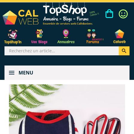

MENU