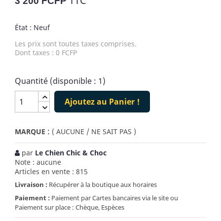
TTC
3 200 FCFP
État : Neuf
Les prix sont toutes taxes comprises.
Dont taxes : 0 FCFP
Quantité (disponible : 1)
Ajoutez au Panier !
:
MARQUE
( AUCUNE / NE SAIT PAS )
par
Le Chien Chic & Choc
Note : aucune
Articles en vente : 815
Livraison :
Récupérer à la boutique aux horaires
Paiement :
Paiement par Cartes bancaires via le site ou
Paiement sur place : Chèque, Espèces