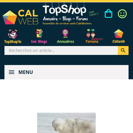

MENU