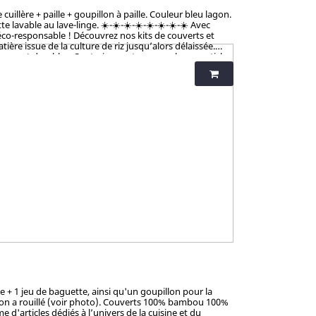
illère + paille + goupillon à paille. Couleur bleu lagon.
vable au lave-linge. ☀️-☀️-☀️-☀️-☀️-☀️-☀️-☀️ Avec
éco-responsable ! Découvrez nos kits de couverts et
ère issue de la culture de riz jusqu’alors délaissée.
tiques et durables. Contrairement aux nombreux articles
talement sains et 100% biodégradables. Breveté : procédé
iness et non-toxicité.
 + 1 jeu de baguette, ainsi qu'un goupillon pour la
sion a rouillé (voir photo). Couverts 100% bambou 100%
 d'articles dédiés à l’univers de la cuisine et du