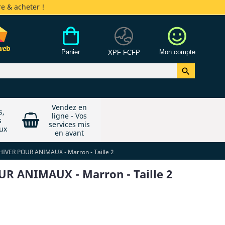
e & acheter !
Panier
Mon compte
XPF FCFP

Vendez en
s,
ligne - Vos
s
services mis
ux
en avant
IVER POUR ANIMAUX - Marron - Taille 2
R ANIMAUX - Marron - Taille 2