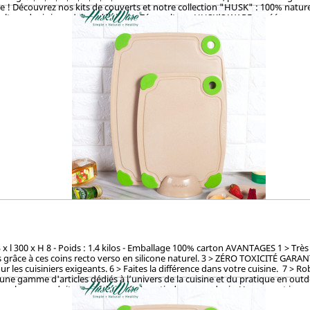
 ! Découvrez nos kits de couverts et notre collection "HUSK" : 100% naturels
ulture de riz jusqu’alors délaissée. Zéro culture, HUSK’S WARE a créé un pro
les. Contrairement aux nombreux articles en bambou qui contiennent du mélami
s et 100% biodégradables. Breveté : procédé analysé et certifié par la TUV (
non-toxicité.
x l 300 x H 8 - Poids : 1.4 kilos - Emballage 100% carton AVANTAGES 1 > Très 
pas grâce à ces coins recto verso en silicone naturel. 3 > ZÉRO TOXICITÉ GARAN
ur les cuisiniers exigeants. 6 > Faites la différence dans votre cuisine. 7 > 
une gamme d'articles dédiés à l’univers de la cuisine et du pratique en out
rels, ces produits sont fabriqués à partir de cosses de riz. Un concept innov
 procédé unique valorisant ce déchet pour en faire des ustencils de cuisine 