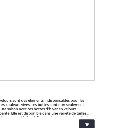
 velours sont des éléments indispensables pour les
leurs couleurs vives, ces bottes sont non seulement
oute saison avec ces bottes d’hiver en velours.
empéries et le froid. Elles sont fabriquées à partir de
lle antidérapante offre une excellente adhérence sur des
eur :