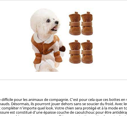
 difficile pour les animaux de compagnie. C’est pour cela que ces bottes en
chauds. Désormais, ils pourront jouer dehors sans se soucier du froid. Avec 
nt compléter n’importe quel look. Votre chien sera protégé et à la mode en t
urs pour chien sont conçues pour offrir une protection optimale contre les int
u et du froid, tout en étant doux et confortables pour votre animal. La seme
pour garder les pattes de votre chien au sec et au chaud. Tableau des tailles XS : Longueur : 3,6 cm, larg