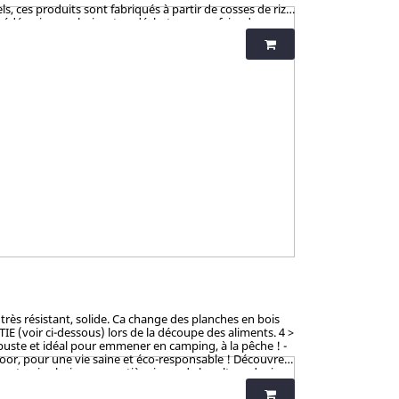
, ces produits sont fabriqués à partir de cosses de riz.
cédé unique valorisant ce déchet pour en faire des
né pour la coloration et le vernis, ces articles en
Allemagne), SGS (Suisse), BOKEN (Japon), CTI (Chine),
très résistant, solide. Ca change des planches en bois
TIE (voir ci-dessous) lors de la découpe des aliments. 4 >
Robuste et idéal pour emmener en camping, à la pêche ! -
door, pour une vie saine et éco-responsable ! Découvrez
ant qui valorise une matière issue de la culture de riz
solides, ludiques, pratiques et durables. Contrairement