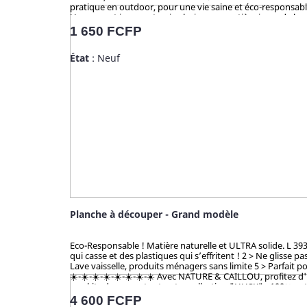
pratique en outdoor, pour une vie saine et éco-responsable
Un concept innovant qui valorise une matière issue de la c
ustencils de cuisine solides, ludiques, pratiques et durab
Prix
1 650 FCFP
cosse de riz sont 100% naturels, vertueux, totalement sain
FDA (USA) pour ses hauts standards en eco-friendliness et 
État
: Neuf
Planche à découper - Grand modèle
Eco-Responsable ! Matière naturelle et ULTRA solide. L 393 
qui casse et des plastiques qui s’effritent ! 2 > Ne glisse 
Lave vaisselle, produits ménagers sans limite 5 > Parfait po
☀️-☀️-☀️-☀️-☀️-☀️-☀️-☀️ Avec NATURE & CAILLOU, profitez d'
nos kits de couverts et notre collection "HUSK" : 100% natu
jusqu’alors délaissée. Zéro culture, HUSK’S WARE a créé un
Prix
4 600 FCFP