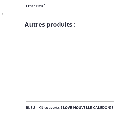
2,8 cm - 1 S : Longueur : 4,2 cm, largeur : 3,2 cm - 2 M : Lon
État
: Neuf
navigate_before
Autres produits :
BLEU - Kit couverts I LOVE NOUVELLE-CALEDONIE