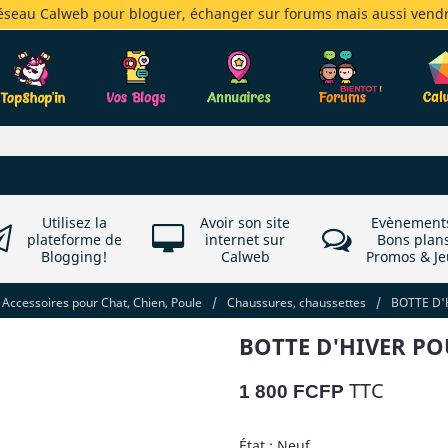
réseau Calweb pour bloguer, échanger sur forums mais aussi vendr
Utilisez la
Avoir son site
Evènement
plateforme de
internet sur
Bons plan
Blogging!
Calweb
Promos & Je
Accessoires pour Chat, Chien, Poule
/
Chaussures, chaussettes
/
BOTTE D'H
BOTTE D'HIVER POU
TTC
1 800 FCFP
État : Neuf