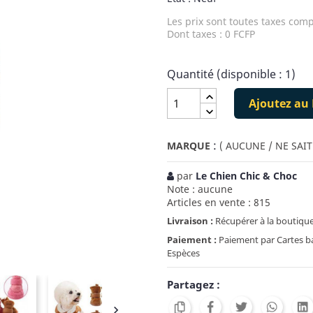
Les prix sont toutes taxes comp
Dont taxes : 0 FCFP
Quantité (disponible : 1)
Ajoutez au 
:
MARQUE
( AUCUNE / NE SAIT
par
Le Chien Chic & Choc
Note : aucune
Articles en vente : 815
Livraison :
Récupérer à la boutique
Paiement :
Paiement par Cartes ban
Espèces
Partagez :
