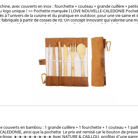
, avec couverts en inox : fourchette + couteau + grande cuillère + petite cu
du logo unique ! >> Pochette marquée I LOVE NOUVELLE-CALEDONIE Pochette la
à l’univers de la cuisine et du pratique en outdoor, pour une vie saine et 
fabriqués à partir de cosses de riz. Un concept innovant qui valorise une mati
sant ce déchet pour en faire des ustencils de cuisine solides, ludiques, pra
et le vernis, ces articles en cosse de riz sont 100% naturels, vertueux, to
OKEN (Japon), CTI (Chine), FDA (USA) pour ses hauts standards en eco-friendl
couverts en bambou : 1 grande cuillère + 1 fourchette + 1 couteau + 1 paille
-CALEDONIE, ainsi que la pochette Le prix est remisé car le bouton de pres
ave-linge. ☀️-☀️-☀️-☀️-☀️-☀️-☀️-☀️ Avec NATURE & CAILLOU, profitez d'une gamme