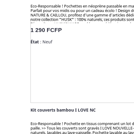
Eco-Responsable ! Pochettes en néoprène passable en machine
Parfait pour vos midis ou pour un cadeau écolo ! Design 
NATURE & CAILLOU, profitez d'une gamme d'articles dédiés 
notre collection "HUSK" : 100% naturels, ces produits sont 
Zéro culture, HUSK’S WARE a créé un procédé unique valori
en bambou qui contiennent du mélaminé pour la coloration 
Prix
1 290 FCFP
analysé et certifié par la TUV (Allemagne), SGS (Suisse), B
État
: Neuf
Kit couverts bambou I LOVE NC
Eco-Responsable ! Pochette en tissus comprenant un lot de 
paille. >> Tous les couverts sont gravés I LOVE NOUVELLE
naturels, lavables au lave-vaisselle. Pochette lavable au l