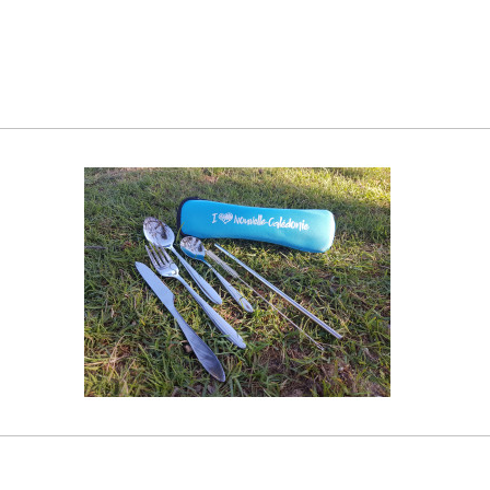
gueur : 4,7 cm, largeur : 3,7 cm - 3 L : Longueur : 5,2 cm, largeur : 4,0 cm - 4 