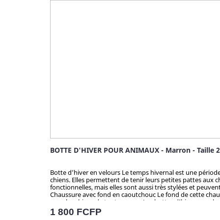
BOTTE D'HIVER POUR ANIMAUX - Marron - Taille 2
Botte d’hiver en velours Le temps hivernal est une période
chiens. Elles permettent de tenir leurs petites pattes aux 
fonctionnelles, mais elles sont aussi très stylées et peuve
Chaussure avec fond en caoutchouc Le fond de cette chaussure est constitué d’une épaisse couche de caoutchouc pour être antidérapante. Elle est disponible dans une variété de tailles
pour les chiens de toutes races. Les bottes d’hiver en velo
matériaux de qualité supérieure qui sont résistants à l’ea
Prix
1 800 FCFP
surfaces glissantes, tandis que le velours extérieur est respirant et imperméable 