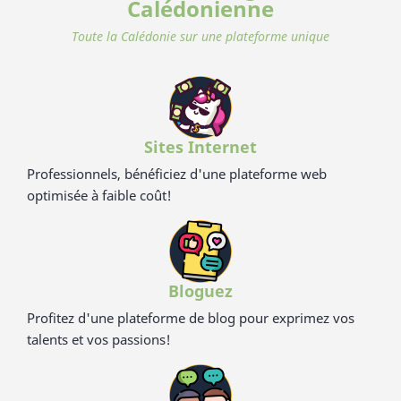
Calédonienne
eco-friendliness et non-toxicité.
solides, ludiques, pratiques et durables. Contrairement aux
nombreux articles en bambou qui contiennent du mélaminé
Toute la Calédonie sur une plateforme unique
pour la coloration et le vernis, ces articles en cosse de riz sont
100% naturels, vertueux, totalement sains et 100%
biodégradables. Breveté : procédé analysé et certifié par la
TUV (Allemagne), SGS (Suisse), BOKEN (Japon), CTI (Chine),
FDA (USA) pour ses hauts standards en eco-friendliness et
non-toxicité.
Sites Internet
Professionnels, bénéficiez d'une plateforme web
optimisée à faible coût!
Bloguez
Profitez d'une plateforme de blog pour exprimez vos
talents et vos passions!