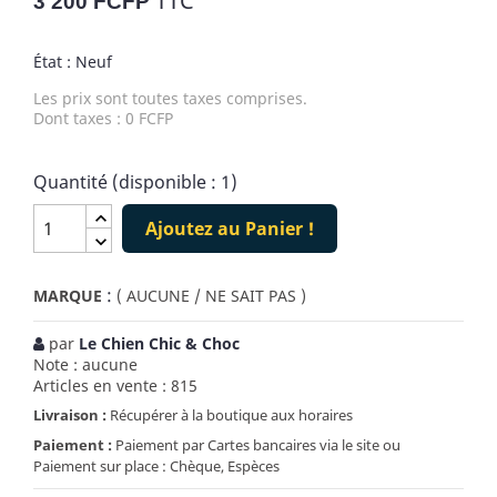
TTC
3 200 FCFP
État : Neuf
Les prix sont toutes taxes comprises.
Dont taxes : 0 FCFP
Quantité (disponible : 1)
Ajoutez au Panier !
:
MARQUE
( AUCUNE / NE SAIT PAS )
par
Le Chien Chic & Choc
Note : aucune
Articles en vente : 815
Livraison :
Récupérer à la boutique aux horaires
Paiement :
Paiement par Cartes bancaires via le site ou
Paiement sur place : Chèque, Espèces