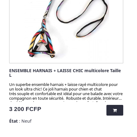
ENSEMBLE HARNAIS + LAISSE CHIC multicolore Taille
L
Un superbe ensemble harnais + laisse rayé multicolore pour
un look ultra chic! Ce joli harnais pour chien et chat
très souple et confortable est idéal pour une balade avec votre
compagnon en toute sécurité. Robuste et durable. Intérieur
doublé en nylon pour un maximum de confort. Boucle
d'attache en acier réglable. matière: coton et nylon
Prix
3 200 FCFP
Attention ! Quantité très limitée pour tous mes produits.
N'hésitez pas longtemps avant de vous faire plaisir, et grâce
État
: Neuf
aux quantités presque uniques par produit, ... vous serez la/le
seul(e) à faire sensation avec mes articles chocs !