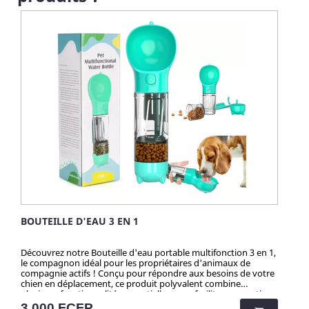
BOUTEILLE D'EAU 3 EN 1
Découvrez notre Bouteille d'eau portable multifonction 3 en 1,
le compagnon idéal pour les propriétaires d'animaux de
compagnie actifs ! Conçu pour répondre aux besoins de votre
chien en déplacement, ce produit polyvalent combine
plusieurs fonctionnalités essentielles pour faciliter vos sorties
avec votre fidèle compagnon. Mangeoire pour animaux de
Prix
3 000 FCFP