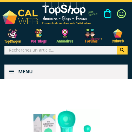

MENU