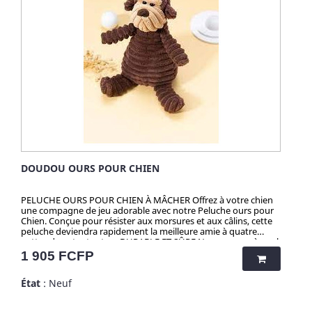
DOUDOU OURS POUR CHIEN
PELUCHE OURS POUR CHIEN À MÂCHER Offrez à votre chien
une compagne de jeu adorable avec notre Peluche ours pour
Chien. Conçue pour résister aux morsures et aux câlins, cette
peluche deviendra rapidement la meilleure amie à quatre
pattes de votre toutou. DURABLE ET SÛRE Nous savons à quel
point la sécurité de votre chien est importante. C'est pourquoi
Prix
1 905 FCFP
notre peluche est fabriquée avec des matériaux de haute
qualité, résistants et non toxiques. Les coutures renforcées
État
: Neuf
garantissent une durabilité exceptionnelle, même lors des
sessions de jeu les plus animées. CONÇUE POUR LE BONHEUR
DE VOTRE CHIEN Votre chien mérite le meilleur, c'est pourquoi