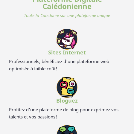
valorisant ce déchet pour en faire des ustencils de cuisine
Calédonienne
solides, ludiques, pratiques et durables. Contrairement aux
nombreux articles en bambou qui contiennent du mélaminé
Toute la Calédonie sur une plateforme unique
pour la coloration et le vernis, ces articles en cosse de riz sont
100% naturels, vertueux, totalement sains et 100%
biodégradables. Breveté : procédé analysé et certifié par la
TUV (Allemagne), SGS (Suisse), BOKEN (Japon), CTI (Chine),
FDA (USA) pour ses hauts standards en eco-friendliness et
non-toxicité.
Sites Internet
Professionnels, bénéficiez d'une plateforme web
optimisée à faible coût!
Bloguez
Profitez d'une plateforme de blog pour exprimez vos
talents et vos passions!