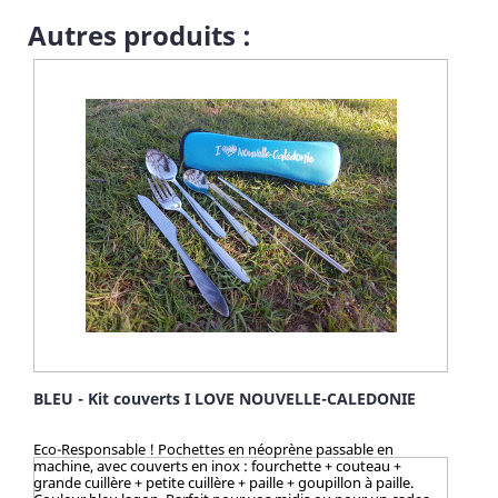
notre peluche ours est conçue pour stimuler son intellect et sa
curiosité. Les détails réalistes, y compris les textures variées et
Autres produits :
le couinement intégré, captiveront l'attention de votre toutou
et le divertiront pendant des heures. ENTRETIEN FACILE Nous
savons que les peluches pour chiens peuvent devenir un peu
désordonnées. C'est pourquoi notre peluche ours est lavable
en machine pour un entretien facile. Vous pouvez ainsi garder
son amie de jeu toujours propre et fraîche. OFFREZ À VOTRE
CHIEN UN AMI FIDÈLE Avec la Peluche ours pour Chien, offrez
à votre fidèle compagnon une peluche durable et adorable
qu'il adorera. Commandez dès maintenant et offrez à votre
toutou un ami de jeu inséparable !
BLEU - Kit couverts I LOVE NOUVELLE-CALEDONIE
Eco-Responsable ! Pochettes en néoprène passable en
machine, avec couverts en inox : fourchette + couteau +
grande cuillère + petite cuillère + paille + goupillon à paille.