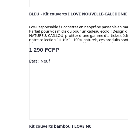
BLEU - Kit couverts I LOVE NOUVELLE-CALEDONIE
Eco-Responsable ! Pochettes en néoprène passable en machine
Parfait pour vos midis ou pour un cadeau écolo ! Design 
NATURE & CAILLOU, profitez d'une gamme d'articles dédiés 
notre collection "HUSK" : 100% naturels, ces produits sont 
Zéro culture, HUSK’S WARE a créé un procédé unique valori
en bambou qui contiennent du mélaminé pour la coloration 
Prix
1 290 FCFP
analysé et certifié par la TUV (Allemagne), SGS (Suisse), B
État
: Neuf
Kit couverts bambou I LOVE NC