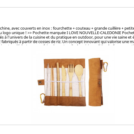
, avec couverts en inox : fourchette + couteau + grande cuillère + petite cu
du logo unique ! >> Pochette marquée I LOVE NOUVELLE-CALEDONIE Pochette la
à l’univers de la cuisine et du pratique en outdoor, pour une vie saine et 
fabriqués à partir de cosses de riz. Un concept innovant qui valorise une mati
sant ce déchet pour en faire des ustencils de cuisine solides, ludiques, pra
et le vernis, ces articles en cosse de riz sont 100% naturels, vertueux, to
OKEN (Japon), CTI (Chine), FDA (USA) pour ses hauts standards en eco-friendl