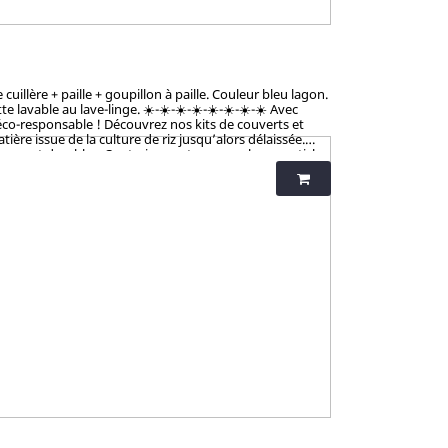
illère + paille + goupillon à paille. Couleur bleu lagon.
vable au lave-linge. ☀️-☀️-☀️-☀️-☀️-☀️-☀️-☀️ Avec
éco-responsable ! Découvrez nos kits de couverts et
ère issue de la culture de riz jusqu’alors délaissée.
tiques et durables. Contrairement aux nombreux articles
talement sains et 100% biodégradables. Breveté : procédé
iness et non-toxicité.