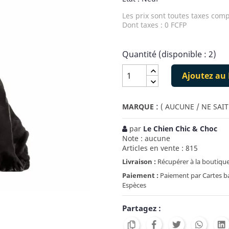
Les prix sont toutes taxes comp
Dont taxes : 0 FCFP
Quantité (disponible : 2)
Ajoutez au 
:
MARQUE
( AUCUNE / NE SAIT
par
Le Chien Chic & Choc
Note : aucune
Articles en vente : 815
Livraison :
Récupérer à la boutique
Paiement :
Paiement par Cartes ban
Espèces
Partagez :