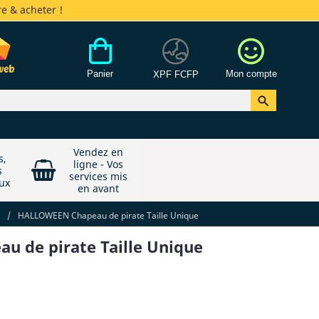
e & acheter !
Panier
Mon compte
XPF FCFP

Vendez en
s,
ligne - Vos
s
services mis
ux
en avant
/
HALLOWEEN Chapeau de pirate Taille Unique
 de pirate Taille Unique