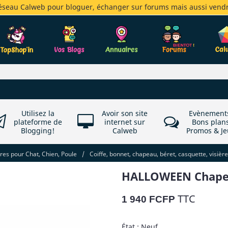
réseau Calweb pour bloguer, échanger sur forums mais aussi vendr
Utilisez la
Avoir son site
Evènement
plateforme de
internet sur
Bons plan
Blogging!
Calweb
Promos & Je
es pour Chat, Chien, Poule
/
Coiffe, bonnet, chapeau, béret, casquette, visière
HALLOWEEN Chapeau
TTC
1 940 FCFP
État : Neuf