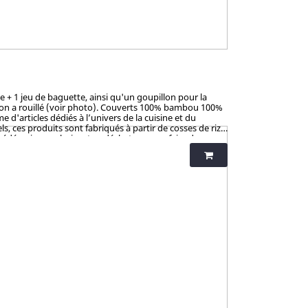
 + 1 jeu de baguette, ainsi qu'un goupillon pour la
sion a rouillé (voir photo). Couverts 100% bambou 100%
 d'articles dédiés à l’univers de la cuisine et du
, ces produits sont fabriqués à partir de cosses de riz.
cédé unique valorisant ce déchet pour en faire des
né pour la coloration et le vernis, ces articles en
Allemagne), SGS (Suisse), BOKEN (Japon), CTI (Chine),