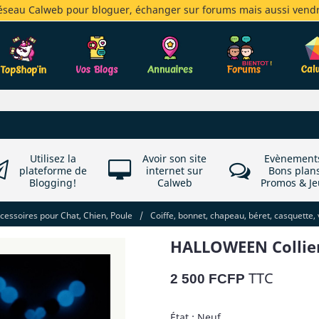
réseau Calweb pour bloguer, échanger sur forums mais aussi vendr
Utilisez la
Avoir son site
Evènement
plateforme de
internet sur
Bons plan
Blogging!
Calweb
Promos & Je
essoires pour Chat, Chien, Poule
/
Coiffe, bonnet, chapeau, béret, casquette, 
HALLOWEEN Collier
TTC
2 500 FCFP
État : Neuf