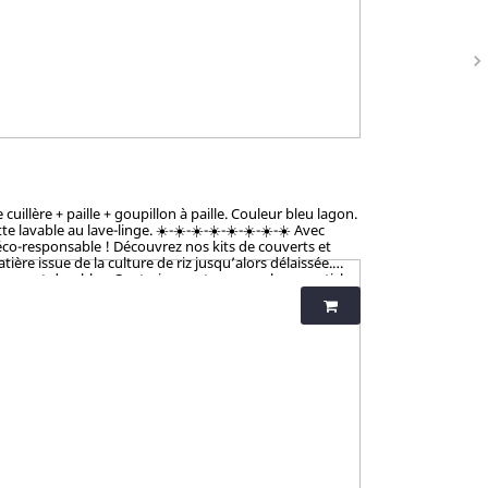
navigate_next
illère + paille + goupillon à paille. Couleur bleu lagon.
vable au lave-linge. ☀️-☀️-☀️-☀️-☀️-☀️-☀️-☀️ Avec
éco-responsable ! Découvrez nos kits de couverts et
ère issue de la culture de riz jusqu’alors délaissée.
tiques et durables. Contrairement aux nombreux articles
talement sains et 100% biodégradables. Breveté : procédé
iness et non-toxicité.