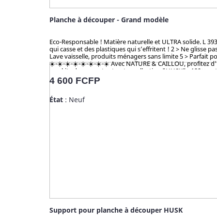
Planche à découper - Grand modèle
Eco-Responsable ! Matière naturelle et ULTRA solide. L 393 
qui casse et des plastiques qui s’effritent ! 2 > Ne glisse 
Lave vaisselle, produits ménagers sans limite 5 > Parfait po
☀️-☀️-☀️-☀️-☀️-☀️-☀️-☀️ Avec NATURE & CAILLOU, profitez d'
nos kits de couverts et notre collection "HUSK" : 100% natu
jusqu’alors délaissée. Zéro culture, HUSK’S WARE a créé un
Prix
4 600 FCFP
aux nombreux articles en bambou qui contiennent du mélami
biodégradables. Breveté : procédé analysé et certifié par 
État
: Neuf
toxicité.
Support pour planche à découper HUSK