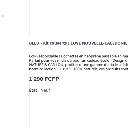
navigate_before
BLEU - Kit couverts I LOVE NOUVELLE-CALEDONIE
Eco-Responsable ! Pochettes en néoprène passable en machine
Parfait pour vos midis ou pour un cadeau écolo ! Design 
NATURE & CAILLOU, profitez d'une gamme d'articles dédiés 
notre collection "HUSK" : 100% naturels, ces produits sont 
Zéro culture, HUSK’S WARE a créé un procédé unique valori
en bambou qui contiennent du mélaminé pour la coloration 
Prix
1 290 FCFP
analysé et certifié par la TUV (Allemagne), SGS (Suisse), B
État
: Neuf