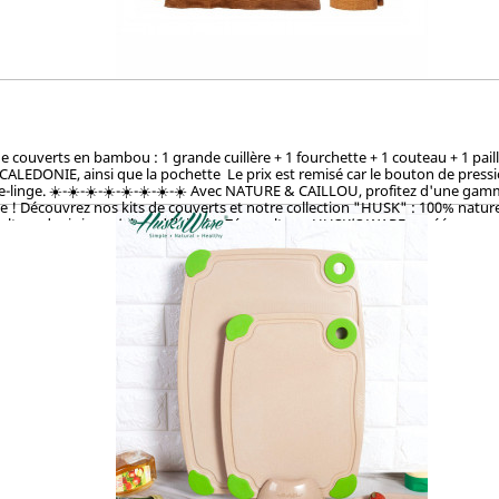
couverts en bambou : 1 grande cuillère + 1 fourchette + 1 couteau + 1 paille
-CALEDONIE, ainsi que la pochette Le prix est remisé car le bouton de pres
ave-linge. ☀️-☀️-☀️-☀️-☀️-☀️-☀️-☀️ Avec NATURE & CAILLOU, profitez d'une gamme
 ! Découvrez nos kits de couverts et notre collection "HUSK" : 100% naturels
ulture de riz jusqu’alors délaissée. Zéro culture, HUSK’S WARE a créé un pro
les. Contrairement aux nombreux articles en bambou qui contiennent du mélami
s et 100% biodégradables. Breveté : procédé analysé et certifié par la TUV (
non-toxicité.