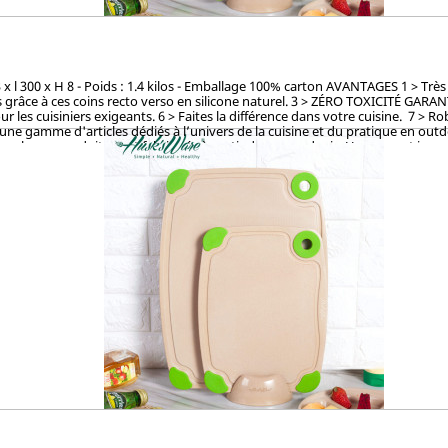
x l 300 x H 8 - Poids : 1.4 kilos - Emballage 100% carton AVANTAGES 1 > Très 
pas grâce à ces coins recto verso en silicone naturel. 3 > ZÉRO TOXICITÉ GARAN
ur les cuisiniers exigeants. 6 > Faites la différence dans votre cuisine. 7 > 
une gamme d'articles dédiés à l’univers de la cuisine et du pratique en out
rels, ces produits sont fabriqués à partir de cosses de riz. Un concept innov
 procédé unique valorisant ce déchet pour en faire des ustencils de cuisine 
né pour la coloration et le vernis, ces articles en cosse de riz sont 100% 
la TUV (Allemagne), SGS (Suisse), BOKEN (Japon), CTI (Chine), FDA (USA) pou