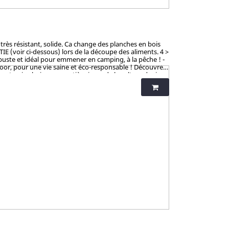
très résistant, solide. Ca change des planches en bois
TIE (voir ci-dessous) lors de la découpe des aliments. 4 >
Robuste et idéal pour emmener en camping, à la pêche ! -
door, pour une vie saine et éco-responsable ! Découvrez
ant qui valorise une matière issue de la culture de riz
solides, ludiques, pratiques et durables. Contrairement
naturels, vertueux, totalement sains et 100%
r ses hauts standards en eco-friendliness et non-