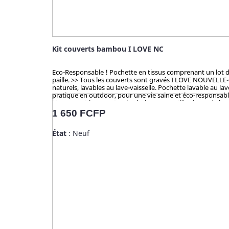
Kit couverts bambou I LOVE NC
Eco-Responsable ! Pochette en tissus comprenant un lot de 
paille. >> Tous les couverts sont gravés I LOVE NOUVELLE
naturels, lavables au lave-vaisselle. Pochette lavable au l
pratique en outdoor, pour une vie saine et éco-responsable
Un concept innovant qui valorise une matière issue de la c
ustencils de cuisine solides, ludiques, pratiques et durab
Prix
1 650 FCFP
cosse de riz sont 100% naturels, vertueux, totalement sain
FDA (USA) pour ses hauts standards en eco-friendliness et 
État
: Neuf