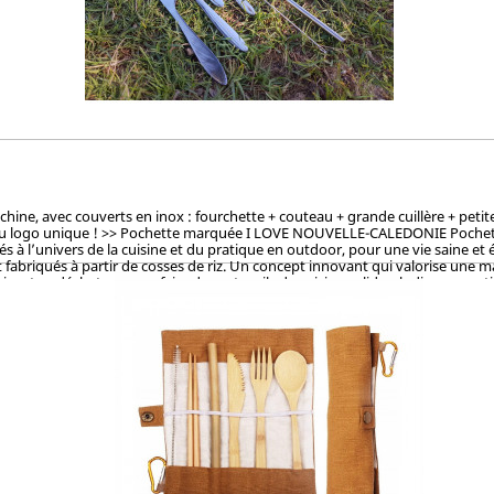
, avec couverts en inox : fourchette + couteau + grande cuillère + petite cu
du logo unique ! >> Pochette marquée I LOVE NOUVELLE-CALEDONIE Pochette la
à l’univers de la cuisine et du pratique en outdoor, pour une vie saine et 
fabriqués à partir de cosses de riz. Un concept innovant qui valorise une mati
sant ce déchet pour en faire des ustencils de cuisine solides, ludiques, pra
et le vernis, ces articles en cosse de riz sont 100% naturels, vertueux, to
OKEN (Japon), CTI (Chine), FDA (USA) pour ses hauts standards en eco-friendl