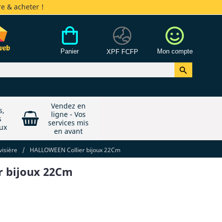
e & acheter !
Panier
Mon compte
XPF FCFP

Vendez en
s,
ligne - Vos
s
services mis
ux
en avant
visière
/
HALLOWEEN Collier bijoux 22Cm
 bijoux 22Cm