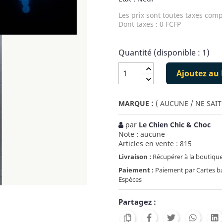
Les prix sont toutes taxes comp
Dont taxes : 0 FCFP
Quantité (disponible : 1)
Ajoutez au 
:
MARQUE
( AUCUNE / NE SAIT
par
Le Chien Chic & Choc
Note : aucune
Articles en vente : 815
Livraison :
Récupérer à la boutique
Paiement :
Paiement par Cartes ban
Espèces
Partagez :