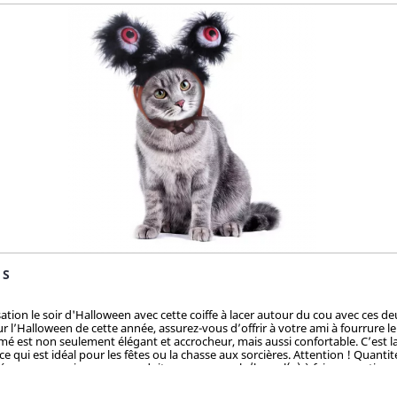
 S
nsation le soir d'Halloween avec cette coiffe à lacer autour du cou avec ces d
r l’Halloween de cette année, assurez-vous d’offrir à votre ami à fourrur
tumé est non seulement élégant et accrocheur, mais aussi confortable. C’est
, ce qui est idéal pour les fêtes ou la chasse aux sorcières. Attention ! Quant
s presque uniques par produit, ... vous serez la/le seul(e) à faire sensation a
duits. N'hésitez pas longtemps avant de vous faire plaisir, et grâce aux quan