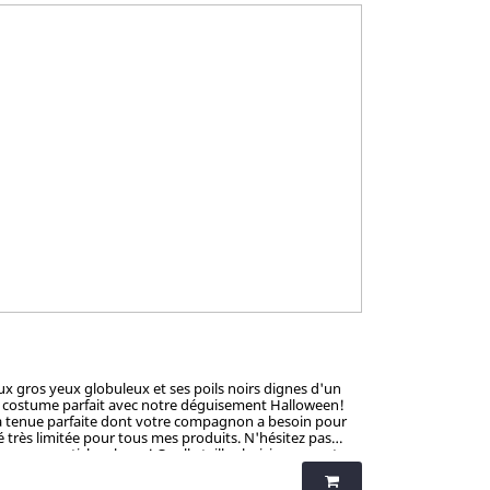
eux gros yeux globuleux et ses poils noirs dignes d'un
e le costume parfait avec notre déguisement Halloween!
 la tenue parfaite dont votre compagnon a besoin pour
ité très limitée pour tous mes produits. N'hésitez pas
vec mes articles chocs ! Quelle taille choisir pour votre
tités presque uniques par produit, ... vous serez la/le