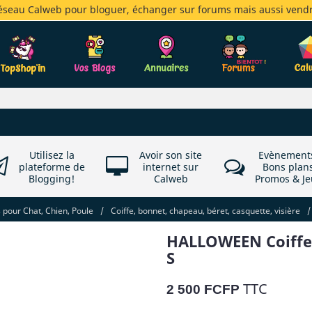
réseau Calweb pour bloguer, échanger sur forums mais aussi vendr
Utilisez la
Avoir son site
Evènement
plateforme de
internet sur
Bons plan
Blogging!
Calweb
Promos & Je
pour Chat, Chien, Poule
/
Coiffe, bonnet, chapeau, béret, casquette, visière
/
HALLOWEEN Coiffe 
S
TTC
2 500 FCFP