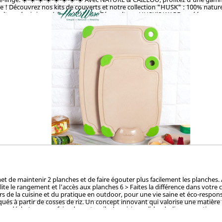
 ! Découvrez nos kits de couverts et notre collection "HUSK" : 100% naturels
ulture de riz jusqu’alors délaissée. Zéro culture, HUSK’S WARE a créé un pro
les. Contrairement aux nombreux articles en bambou qui contiennent du mélami
s et 100% biodégradables. Breveté : procédé analysé et certifié par la TUV (
non-toxicité.
t de maintenir 2 planches et de faire égouter plus facilement les planches.
ilite le rangement et l'accès aux planches 6 > Faites la différence dans votre 
s de la cuisine et du pratique en outdoor, pour une vie saine et éco-respon
ués à partir de cosses de riz. Un concept innovant qui valorise une matière is
ce déchet pour en faire des ustencils de cuisine solides, ludiques, pratique
le vernis, ces articles en cosse de riz sont 100% naturels, vertueux, total