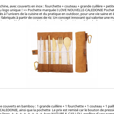
, avec couverts en inox : fourchette + couteau + grande cuillère + petite cu
du logo unique ! >> Pochette marquée I LOVE NOUVELLE-CALEDONIE Pochette la
à l’univers de la cuisine et du pratique en outdoor, pour une vie saine et 
fabriqués à partir de cosses de riz. Un concept innovant qui valorise une mati
sant ce déchet pour en faire des ustencils de cuisine solides, ludiques, pra
et le vernis, ces articles en cosse de riz sont 100% naturels, vertueux, to
OKEN (Japon), CTI (Chine), FDA (USA) pour ses hauts standards en eco-friendl
couverts en bambou : 1 grande cuillère + 1 fourchette + 1 couteau + 1 paille
-CALEDONIE, ainsi que la pochette Le prix est remisé car le bouton de pres
ave-linge. ☀️-☀️-☀️-☀️-☀️-☀️-☀️-☀️ Avec NATURE & CAILLOU, profitez d'une gamme