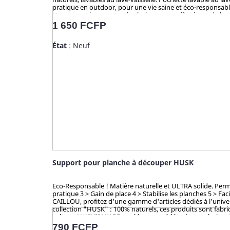
pratique en outdoor, pour une vie saine et éco-responsable
Un concept innovant qui valorise une matière issue de la c
ustencils de cuisine solides, ludiques, pratiques et durab
Prix
1 650 FCFP
cosse de riz sont 100% naturels, vertueux, totalement sain
FDA (USA) pour ses hauts standards en eco-friendliness et 
État
: Neuf
Support pour planche à découper HUSK
Eco-Responsable ! Matière naturelle et ULTRA solide. Perme
pratique 3 > Gain de place 4 > Stabilise les planches 5 > Fac
CAILLOU, profitez d'une gamme d'articles dédiés à l’univer
collection "HUSK" : 100% naturels, ces produits sont fabriq
culture, HUSK’S WARE a créé un procédé unique valorisant 
bambou qui contiennent du mélaminé pour la coloration et 
Prix
790 FCFP