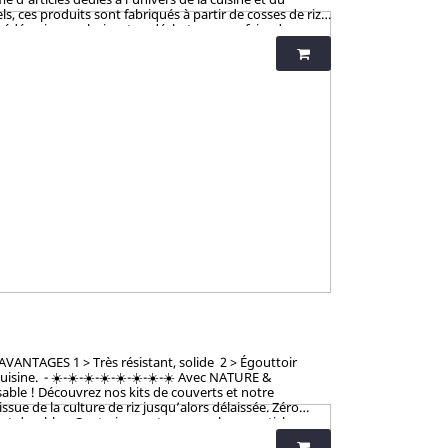
, ces produits sont fabriqués à partir de cosses de riz.
cédé unique valorisant ce déchet pour en faire des
né pour la coloration et le vernis, ces articles en
Allemagne), SGS (Suisse), BOKEN (Japon), CTI (Chine),
 AVANTAGES 1 > Très résistant, solide 2 > Égouttoir
cuisine. - ☀️-☀️-☀️-☀️-☀️-☀️-☀️-☀️ Avec NATURE &
sable ! Découvrez nos kits de couverts et notre
sue de la culture de riz jusqu’alors délaissée. Zéro
s et durables. Contrairement aux nombreux articles en
ement sains et 100% biodégradables. Breveté : procédé