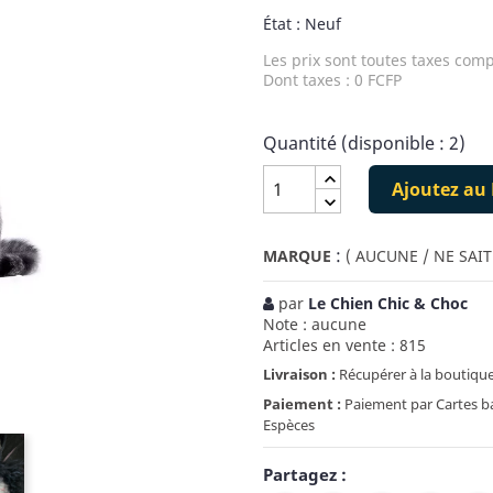
État : Neuf
Les prix sont toutes taxes comp
Dont taxes : 0 FCFP
Quantité (disponible : 2)
Ajoutez au 
:
MARQUE
( AUCUNE / NE SAIT
par
Le Chien Chic & Choc
Note : aucune
Articles en vente : 815
Livraison :
Récupérer à la boutique
Paiement :
Paiement par Cartes ban
Espèces
Partagez :