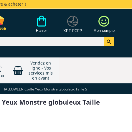
e & acheter !
Panier
Mon compte
XPF FCFP

Vendez en
s,
ligne - Vos
s
services mis
ux
en avant
HALLOWEEN Coiffe Yeux Monstre globuleux Taille S
Yeux Monstre globuleux Taille