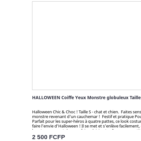
HALLOWEEN Coiffe Yeux Monstre globuleux Taille
Halloween Chic & Choc ! Taille S - chat et chien. Faites se
monstre revenant d'un cauchemar ! Festif et pratique Pou
Parfait pour les super-héros à quatre pattes, ce look cos
faire l’envie d’Halloween ! Il se met et s’enlève facilement
longtemps avant de vous faire plaisir, et grâce aux quantité
chien ? Attention ! Quantité très limitée pour tous mes pro
Prix
2 500 FCFP
seul(e) à faire sensation avec mes articles chocs !