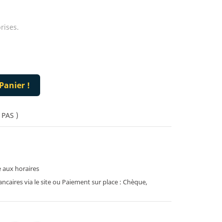
rises.
Panier !
 PAS )
 aux horaires
caires via le site ou Paiement sur place : Chèque,