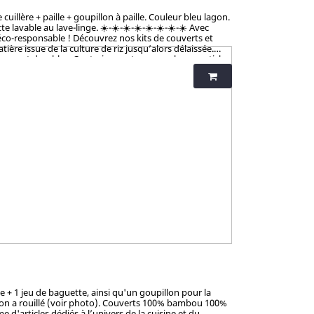
illère + paille + goupillon à paille. Couleur bleu lagon.
vable au lave-linge. ☀️-☀️-☀️-☀️-☀️-☀️-☀️-☀️ Avec
éco-responsable ! Découvrez nos kits de couverts et
ère issue de la culture de riz jusqu’alors délaissée.
tiques et durables. Contrairement aux nombreux articles
talement sains et 100% biodégradables. Breveté : procédé
iness et non-toxicité.
 + 1 jeu de baguette, ainsi qu'un goupillon pour la
sion a rouillé (voir photo). Couverts 100% bambou 100%
 d'articles dédiés à l’univers de la cuisine et du