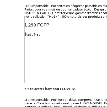
Eco-Responsable ! Pochettes en néoprène passable en machine
Parfait pour vos midis ou pour un cadeau écolo ! Design 
NATURE & CAILLOU, profitez d'une gamme d'articles dédiés 
notre collection "HUSK" : 100% naturels, ces produits sont 
Zéro culture, HUSK’S WARE a créé un procédé unique valori
en bambou qui contiennent du mélaminé pour la coloration 
Prix
1 290 FCFP
analysé et certifié par la TUV (Allemagne), SGS (Suisse), B
État
: Neuf
Kit couverts bambou I LOVE NC
Eco-Responsable ! Pochette en tissus comprenant un lot de 
paille. >> Tous les couverts sont gravés I LOVE NOUVELLE
naturels, lavables au lave-vaisselle. Pochette lavable au l