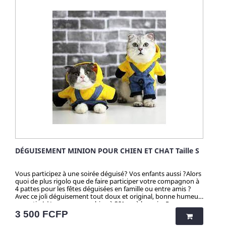
DÉGUISEMENT MINION POUR CHIEN ET CHAT Taille S
Vous participez à une soirée déguisé? Vos enfants aussi ?Alors
quoi de plus rigolo que de faire participer votre compagnon à
4 pattes pour les fêtes déguisées en famille ou entre amis ?
Avec ce joli déguisement tout doux et original, bonne humeur
garantie ! *Lavage en machine à 30° ou à la main. Repassage
et sèche-linge à éviter. Attention ! Quantité très limitée pour
Prix
3 500 FCFP
tous mes produits. N'hésitez pas longtemps avant de vous