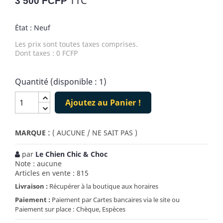
TTC
3 500 FCFP
État : Neuf
Les prix sont toutes taxes comprises.
Dont taxes : 0 FCFP
Quantité (disponible : 1)
Ajoutez au Panier !
:
MARQUE
( AUCUNE / NE SAIT PAS )
par
Le Chien Chic & Choc
Note : aucune
Articles en vente : 815
Livraison :
Récupérer à la boutique aux horaires
Paiement :
Paiement par Cartes bancaires via le site ou
Paiement sur place : Chèque, Espèces