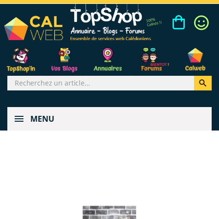

MENU