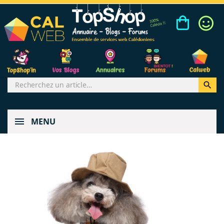

MENU