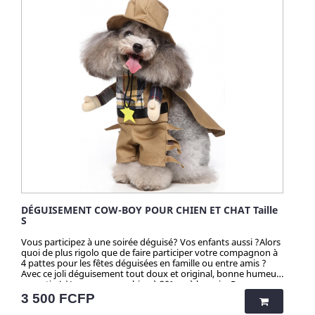
DÉGUISEMENT COW-BOY POUR CHIEN ET CHAT Taille
S
Vous participez à une soirée déguisé? Vos enfants aussi ?Alors
quoi de plus rigolo que de faire participer votre compagnon à
4 pattes pour les fêtes déguisées en famille ou entre amis ?
Avec ce joli déguisement tout doux et original, bonne humeur
garantie ! *Lavage en machine à 30° ou à la main. Repassage
et sèche-linge à éviter. Attention ! Quantité très limitée pour
Prix
3 500 FCFP
tous mes produits. N'hésitez pas longtemps avant de vous