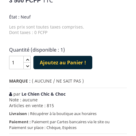
TTC
3 500 FCFP
État : Neuf
Les prix sont toutes taxes comprises.
Dont taxes : 0 FCFP
Quantité (disponible : 1)
Ajoutez au Panier !
:
MARQUE
( AUCUNE / NE SAIT PAS )
par
Le Chien Chic & Choc
Note : aucune
Articles en vente : 815
Livraison :
Récupérer à la boutique aux horaires
Paiement :
Paiement par Cartes bancaires via le site ou
Paiement sur place : Chèque, Espèces