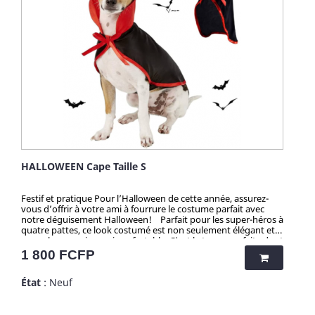
HALLOWEEN Cape Taille S
Festif et pratique Pour l’Halloween de cette année, assurez-
vous d’offrir à votre ami à fourrure le costume parfait avec
notre déguisement Halloween! Parfait pour les super-héros à
quatre pattes, ce look costumé est non seulement élégant et
accrocheur, mais aussi confortable. C’est la tenue parfaite dont
votre compagnon a besoin pour faire l’envie d’Halloween ! Il
Prix
1 800 FCFP
se met et s’enlève facilement, ce qui est idéal pour les fêtes ou
la chasse aux sorcières. Attention ! Quantité très limitée pour
État
: Neuf
tous mes produits. N'hésitez pas longtemps avant de vous
faire plaisir, et grâce aux quantités presque uniques par
produit, ... vous serez la/le seul(e) à faire sensation avec mes
articles chocs ! Quelle taille choisir pour votre chien ?