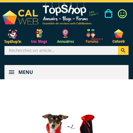

MENU