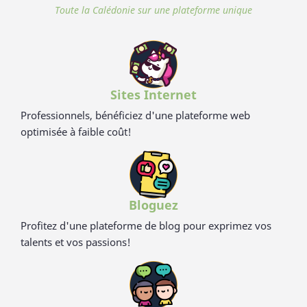
durables. Contrairement aux nombreux articles en bambou
Toute la Calédonie sur une plateforme unique
qui contiennent du mélaminé pour la coloration et le vernis,
ces articles en cosse de riz sont 100% naturels, vertueux,
totalement sains et 100% biodégradables. Breveté : procédé
analysé et certifié par la TUV (Allemagne), SGS (Suisse), BOKEN
(Japon), CTI (Chine), FDA (USA) pour ses hauts standards en
eco-friendliness et non-toxicité.
Sites Internet
Professionnels, bénéficiez d'une plateforme web
optimisée à faible coût!
Bloguez
Profitez d'une plateforme de blog pour exprimez vos
talents et vos passions!