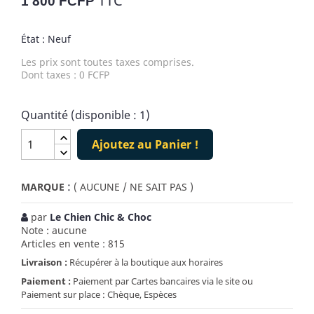
TTC
1 800 FCFP
État : Neuf
Les prix sont toutes taxes comprises.
Dont taxes : 0 FCFP
Quantité (disponible : 1)
Ajoutez au Panier !
:
MARQUE
( AUCUNE / NE SAIT PAS )
par
Le Chien Chic & Choc
Note : aucune
Articles en vente : 815
Livraison :
Récupérer à la boutique aux horaires
Paiement :
Paiement par Cartes bancaires via le site ou
Paiement sur place : Chèque, Espèces