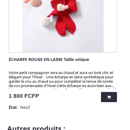
ÉCHARPE ROUGE EN LAINE Taille unique
Votre petit compagnon sera au chaud et aura un look chic et
élégant pour l’hiver. Une écharpe en laine synthétique pour
garder le cou au chaud ou pour compléter la tenue de soirée
de vos promenades d’hiver.Cette écharpe ira aussi bien aux
jeunes comme aux vieux chiens. Pour qu’il ne prenne pas froid
lors de vos sorties, offrez-lui cette jolie écharpe. Écharpes taille
Prix
1 800 FCFP
unique.
État
: Neuf
Autres produits :