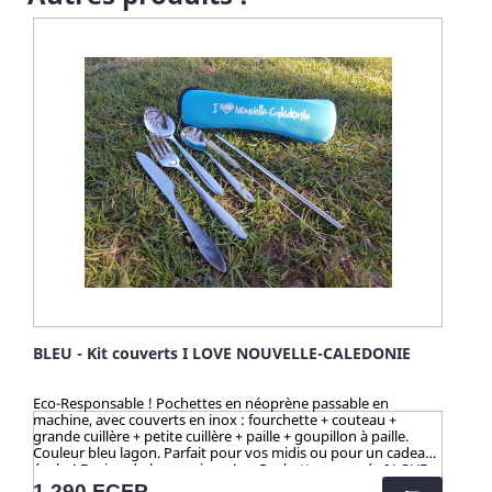
BLEU - Kit couverts I LOVE NOUVELLE-CALEDONIE
Eco-Responsable ! Pochettes en néoprène passable en
machine, avec couverts en inox : fourchette + couteau +
grande cuillère + petite cuillère + paille + goupillon à paille.
Couleur bleu lagon. Parfait pour vos midis ou pour un cadeau
écolo ! Design du logo unique ! >> Pochette marquée I LOVE
NOUVELLE-CALEDONIE Pochette lavable au lave-linge. ☀️-☀️-
Prix
1 290 FCFP