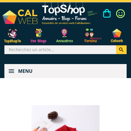

MENU