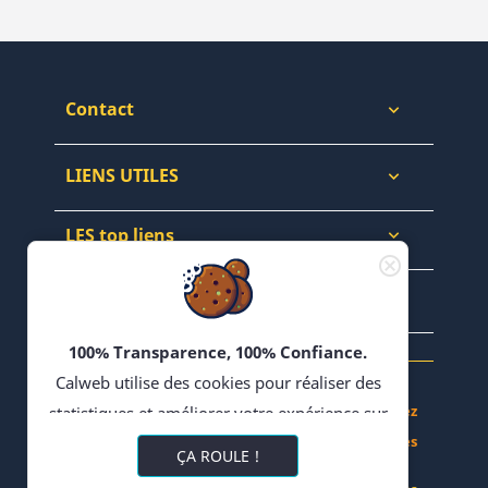
Contact

LIENS UTILES

LES top liens

NEWSLETTERS & WEB

100% Transparence, 100% Confiance.
Calweb utilise des cookies pour réaliser des
Achetez, Vendez - Échangez en Forums - Bloguez
statistiques et améliorer votre expérience sur
- Partagez vos Recettes
son site. En poursuivant votre navigation,
ÇA ROULE !
vous acceptez l'utilisation de cookies ou