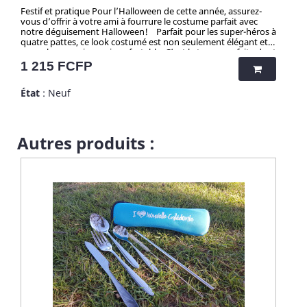
Festif et pratique Pour l’Halloween de cette année, assurez-
vous d’offrir à votre ami à fourrure le costume parfait avec
notre déguisement Halloween! Parfait pour les super-héros à
quatre pattes, ce look costumé est non seulement élégant et
accrocheur, mais aussi confortable. C’est la tenue parfaite dont
votre compagnon a besoin pour faire l’envie d’Halloween ! Il
Prix
1 215 FCFP
se met et s’enlève facilement, ce qui est idéal pour les fêtes ou
la chasse aux sorcières. Attention ! Quantité très limitée pour
État
: Neuf
tous mes produits. N'hésitez pas longtemps avant de vous
faire plaisir, et grâce aux quantités presque uniques par
produit, ... vous serez la/le seul(e) à faire sensation avec mes
articles chocs ! Quelle taille choisir pour votre chien ?
Autres produits :