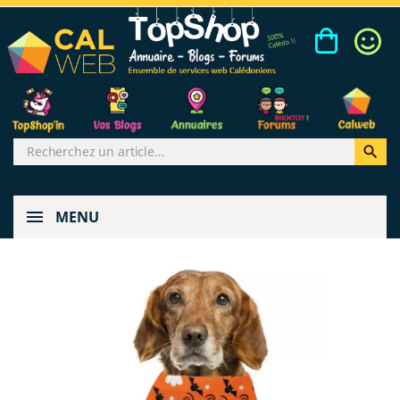

MENU