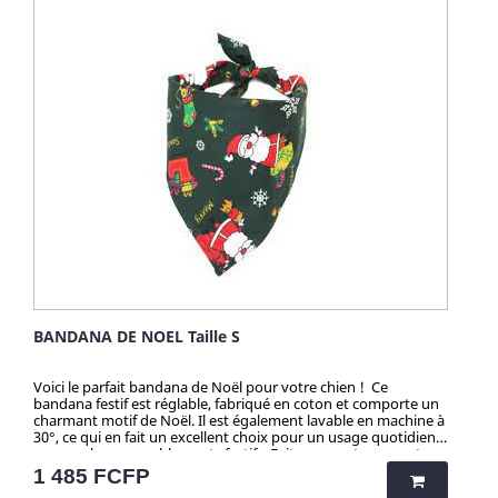
BANDANA DE NOEL Taille S
Voici le parfait bandana de Noël pour votre chien ! Ce
bandana festif est réglable, fabriqué en coton et comporte un
charmant motif de Noël. Il est également lavable en machine à
30°, ce qui en fait un excellent choix pour un usage quotidien
ou pour les rassemblements festifs. Faites en sorte que votre
animal de compagnie se distingue pendant les fêtes de fin
Prix
1 485 FCFP
d'année grâce à ce bandana élégant et pratique ! Attention !