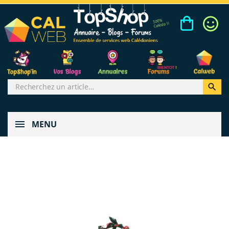

MENU