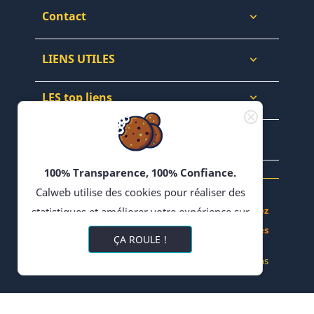
Contact

LIENS UTILES

LES top liens

NEWSLETTERS & WEB

100% Transparence, 100% Confiance.
Calweb utilise des cookies pour réaliser des
Achetez, Vendez - Échangez en Forums - Bloguez
statistiques et améliorer votre expérience sur
- Partagez vos Recettes
son site. En poursuivant votre navigation,
ÇA ROULE !
vous acceptez l'utilisation de cookies ou
© 2022 CALWEB
-
Réalisation Impulsions
technologies similaires, y compris de
partenaire tiers pour la diffusion de publicités
ciblées et de contenus pertinents au regard de