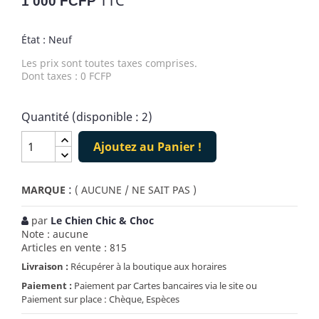
TTC
1 000 FCFP
État : Neuf
Les prix sont toutes taxes comprises.
Dont taxes : 0 FCFP
Quantité (disponible : 2)
Ajoutez au Panier !
:
MARQUE
( AUCUNE / NE SAIT PAS )
par
Le Chien Chic & Choc
Note : aucune
Articles en vente : 815
Livraison :
Récupérer à la boutique aux horaires
Paiement :
Paiement par Cartes bancaires via le site ou
Paiement sur place : Chèque, Espèces