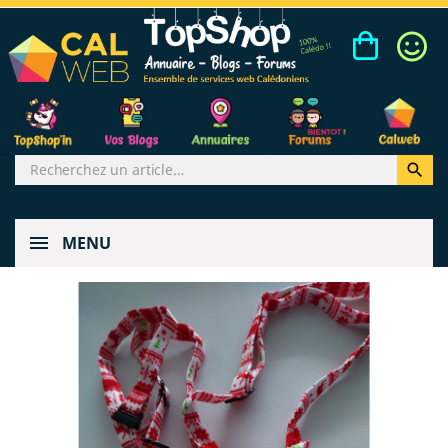

MENU