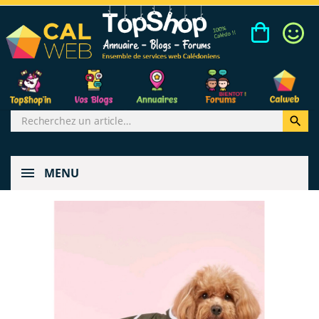

MENU