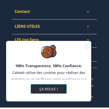
Contact

LIENS UTILES

LES top liens

NEWSLETTERS & WEB

100% Transparence, 100% Confiance.
Calweb utilise des cookies pour réaliser des
Achetez, Vendez - Échangez en Forums - Bloguez
statistiques et améliorer votre expérience sur
- Partagez vos Recettes
son site. En poursuivant votre navigation,
ÇA ROULE !
vous acceptez l'utilisation de cookies ou
© 2022 CALWEB
-
Réalisation Impulsions
technologies similaires, y compris de
partenaire tiers pour la diffusion de publicités