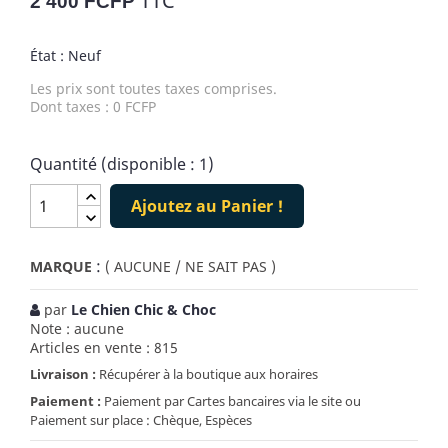
TTC
2 400 FCFP
État : Neuf
Les prix sont toutes taxes comprises.
Dont taxes : 0 FCFP
Quantité (disponible : 1)
Ajoutez au Panier !
:
MARQUE
( AUCUNE / NE SAIT PAS )
par
Le Chien Chic & Choc
Note : aucune
Articles en vente : 815
Livraison :
Récupérer à la boutique aux horaires
Paiement :
Paiement par Cartes bancaires via le site ou
Paiement sur place : Chèque, Espèces