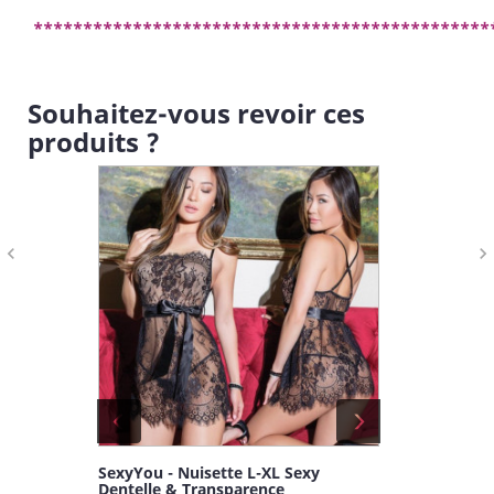
**********************************************
Souhaitez-vous revoir ces
produits ?
navigate_before
navigate_next
y
SexyYou - Nuisette L-XL Sexy
SexyYou - 
Dentelle & Transparence
Dentelle &