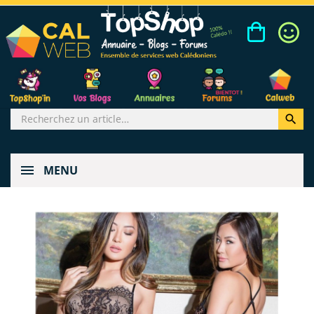

MENU