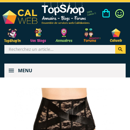

MENU