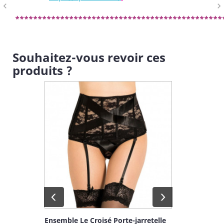
navigate_before
navigate_next
**********************************************
Souhaitez-vous revoir ces
produits ?
retelle
Ensemble Le Croisé Porte-jarretelle
Ensemble L