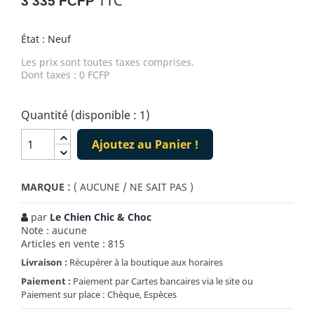
TTC
3 335 FCFP
État : Neuf
Les prix sont toutes taxes comprises.
Dont taxes : 0 FCFP
Quantité (disponible : 1)
Ajoutez au Panier !
:
MARQUE
( AUCUNE / NE SAIT PAS )
par
Le Chien Chic & Choc
Note : aucune
Articles en vente : 815
Livraison :
Récupérer à la boutique aux horaires
Paiement :
Paiement par Cartes bancaires via le site ou
Paiement sur place : Chèque, Espèces