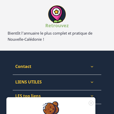
Retrouvez
Bientôt l'annuaire le plus complet et pratique de
Nouvelle-Calédonie !
Contact

LIENS UTILES

LES top liens

NEWSLETTERS & WEB
