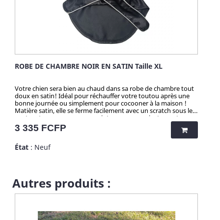
ROBE DE CHAMBRE NOIR EN SATIN Taille XL
Votre chien sera bien au chaud dans sa robe de chambre tout
doux en satin! Idéal pour réchauffer votre toutou après une
bonne journée ou simplement pour cocooner à la maison !
Matière satin, elle se ferme facilement avec un scratch sous le
ventre et se noue avec une ceinture pour un ajustement
parfais. Pour cocooner à deux des tailles (Humain) son
Prix
3 335 FCFP
disponible... Coloris : Noir, Blanc ou Rouge Lavage en machine
a 30°
État
: Neuf
Autres produits :