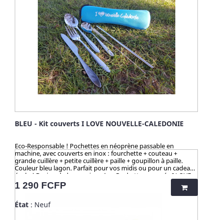
BLEU - Kit couverts I LOVE NOUVELLE-CALEDONIE
Eco-Responsable ! Pochettes en néoprène passable en
machine, avec couverts en inox : fourchette + couteau +
grande cuillère + petite cuillère + paille + goupillon à paille.
Couleur bleu lagon. Parfait pour vos midis ou pour un cadeau
écolo ! Design du logo unique ! >> Pochette marquée I LOVE
NOUVELLE-CALEDONIE Pochette lavable au lave-linge. ☀️-☀️-
Prix
1 290 FCFP
☀️-☀️-☀️-☀️-☀️-☀️ Avec NATURE & CAILLOU, profitez d'une
gamme d'articles dédiés à l’univers de la cuisine et du pratique
État
: Neuf
en outdoor, pour une vie saine et éco-responsable ! Découvrez
nos kits de couverts et notre collection "HUSK" : 100%
naturels, ces produits sont fabriqués à partir de cosses de riz.