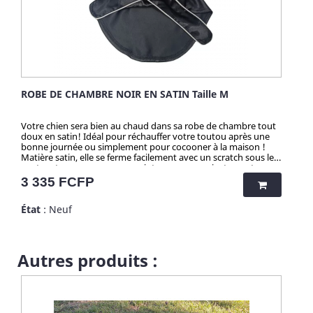
ROBE DE CHAMBRE NOIR EN SATIN Taille M
Votre chien sera bien au chaud dans sa robe de chambre tout
doux en satin! Idéal pour réchauffer votre toutou après une
bonne journée ou simplement pour cocooner à la maison !
Matière satin, elle se ferme facilement avec un scratch sous le
ventre et se noue avec une ceinture pour un ajustement
parfais. Pour cocooner à deux des tailles (Humain) son
Prix
3 335 FCFP
disponible... Coloris : Noir, Blanc ou Rouge Lavage en machine
a 30°
État
: Neuf
Autres produits :