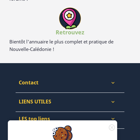
Retrouvez
Bientôt l'annuaire le plus complet et pratique de
Nouvelle-Calédonie !
Contact

LIENS UTILES

LES top liens

NEWSLETTERS & WEB
