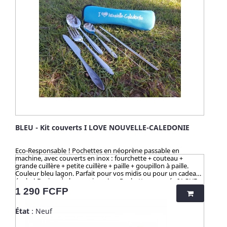
BLEU - Kit couverts I LOVE NOUVELLE-CALEDONIE
Eco-Responsable ! Pochettes en néoprène passable en
machine, avec couverts en inox : fourchette + couteau +
grande cuillère + petite cuillère + paille + goupillon à paille.
Couleur bleu lagon. Parfait pour vos midis ou pour un cadeau
écolo ! Design du logo unique ! >> Pochette marquée I LOVE
NOUVELLE-CALEDONIE Pochette lavable au lave-linge. ☀️-☀️-
Prix
1 290 FCFP
☀️-☀️-☀️-☀️-☀️-☀️ Avec NATURE & CAILLOU, profitez d'une
gamme d'articles dédiés à l’univers de la cuisine et du pratique
État
: Neuf
en outdoor, pour une vie saine et éco-responsable ! Découvrez
nos kits de couverts et notre collection "HUSK" : 100%
naturels, ces produits sont fabriqués à partir de cosses de riz.