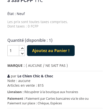
TTC
3 335 FCFP
État : Neuf
Les prix sont toutes taxes comprises.
Dont taxes : 0 FCFP
Quantité (disponible : 1)
Ajoutez au Panier !
:
MARQUE
( AUCUNE / NE SAIT PAS )
par
Le Chien Chic & Choc
Note : aucune
Articles en vente : 815
Livraison :
Récupérer à la boutique aux horaires
Paiement :
Paiement par Cartes bancaires via le site ou
Paiement sur place : Chèque, Espèces