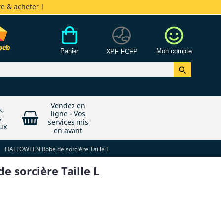
e & acheter !
Panier
Mon compte
XPF FCFP

Vendez en
s,
ligne - Vos
s
services mis
ux
en avant
HALLOWEEN Robe de sorcière Taille L
 sorcière Taille L