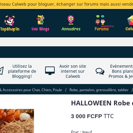
réseau Calweb pour bloguer, échanger sur forums mais aussi vendr
Utilisez la
Avoir son site
Evènement
plateforme de
internet sur
Bons plan
Blogging!
Calweb
Promos & Je
 Accessoires pour Chat, Chien, Poule
/
Robe, pantalon, grenouillère, tablier
/
HALLOWEEN Robe de
TTC
3 000 FCFP
État : Neuf