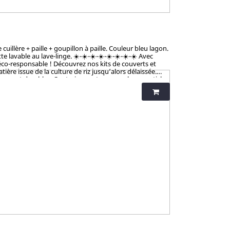
illère + paille + goupillon à paille. Couleur bleu lagon.
vable au lave-linge. ☀️-☀️-☀️-☀️-☀️-☀️-☀️-☀️ Avec
éco-responsable ! Découvrez nos kits de couverts et
ère issue de la culture de riz jusqu’alors délaissée.
tiques et durables. Contrairement aux nombreux articles
talement sains et 100% biodégradables. Breveté : procédé
iness et non-toxicité.