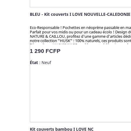
BLEU - Kit couverts I LOVE NOUVELLE-CALEDONIE
Eco-Responsable ! Pochettes en néoprène passable en machine
Parfait pour vos midis ou pour un cadeau écolo ! Design 
NATURE & CAILLOU, profitez d'une gamme d'articles dédiés 
notre collection "HUSK" : 100% naturels, ces produits sont 
Zéro culture, HUSK’S WARE a créé un procédé unique valori
en bambou qui contiennent du mélaminé pour la coloration 
Prix
1 290 FCFP
analysé et certifié par la TUV (Allemagne), SGS (Suisse), B
État
: Neuf
Kit couverts bambou I LOVE NC