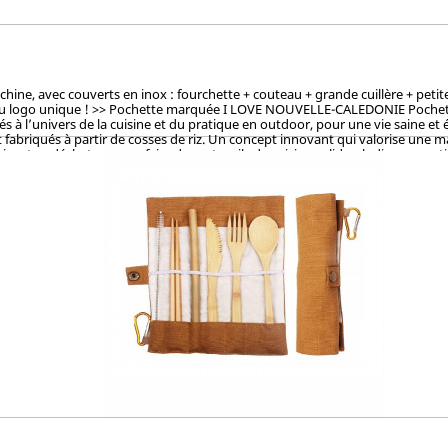
, avec couverts en inox : fourchette + couteau + grande cuillère + petite cu
du logo unique ! >> Pochette marquée I LOVE NOUVELLE-CALEDONIE Pochette la
à l’univers de la cuisine et du pratique en outdoor, pour une vie saine et 
fabriqués à partir de cosses de riz. Un concept innovant qui valorise une mati
sant ce déchet pour en faire des ustencils de cuisine solides, ludiques, pra
et le vernis, ces articles en cosse de riz sont 100% naturels, vertueux, to
OKEN (Japon), CTI (Chine), FDA (USA) pour ses hauts standards en eco-friendl