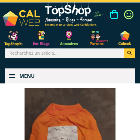

MENU