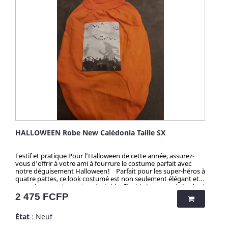
HALLOWEEN Robe New Calédonia Taille SX
Festif et pratique Pour l’Halloween de cette année, assurez-
vous d’offrir à votre ami à fourrure le costume parfait avec
notre déguisement Halloween! Parfait pour les super-héros à
quatre pattes, ce look costumé est non seulement élégant et
accrocheur, mais aussi confortable. C’est la tenue parfaite dont
votre compagnon a besoin pour faire l’envie d’Halloween ! Il
Prix
2 475 FCFP
se met et s’enlève facilement, ce qui est idéal pour les fêtes ou
la chasse aux sorcières. Attention ! Quantité très limitée pour
État
: Neuf
tous mes produits. N'hésitez pas longtemps avant de vous
faire plaisir, et grâce aux quantités presque uniques par