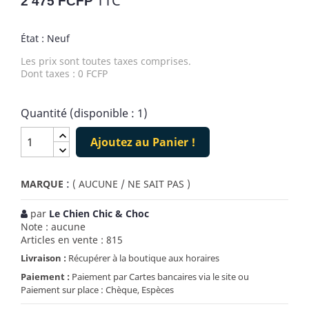
TTC
2 475 FCFP
État : Neuf
Les prix sont toutes taxes comprises.
Dont taxes : 0 FCFP
Quantité (disponible : 1)
Ajoutez au Panier !
:
MARQUE
( AUCUNE / NE SAIT PAS )
par
Le Chien Chic & Choc
Note : aucune
Articles en vente : 815
Livraison :
Récupérer à la boutique aux horaires
Paiement :
Paiement par Cartes bancaires via le site ou
Paiement sur place : Chèque, Espèces