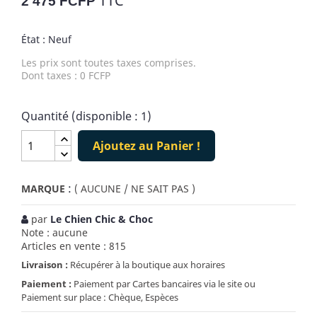
TTC
2 475 FCFP
État : Neuf
Les prix sont toutes taxes comprises.
Dont taxes : 0 FCFP
Quantité (disponible : 1)
Ajoutez au Panier !
:
MARQUE
( AUCUNE / NE SAIT PAS )
par
Le Chien Chic & Choc
Note : aucune
Articles en vente : 815
Livraison :
Récupérer à la boutique aux horaires
Paiement :
Paiement par Cartes bancaires via le site ou
Paiement sur place : Chèque, Espèces