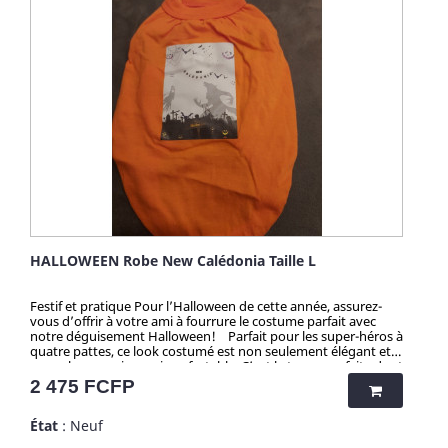
HALLOWEEN Robe New Calédonia Taille L
Festif et pratique Pour l’Halloween de cette année, assurez-
vous d’offrir à votre ami à fourrure le costume parfait avec
notre déguisement Halloween! Parfait pour les super-héros à
quatre pattes, ce look costumé est non seulement élégant et
accrocheur, mais aussi confortable. C’est la tenue parfaite dont
votre compagnon a besoin pour faire l’envie d’Halloween ! Il
Prix
2 475 FCFP
se met et s’enlève facilement, ce qui est idéal pour les fêtes ou
la chasse aux sorcières. Attention ! Quantité très limitée pour
État
: Neuf
tous mes produits. N'hésitez pas longtemps avant de vous
faire plaisir, et grâce aux quantités presque uniques par