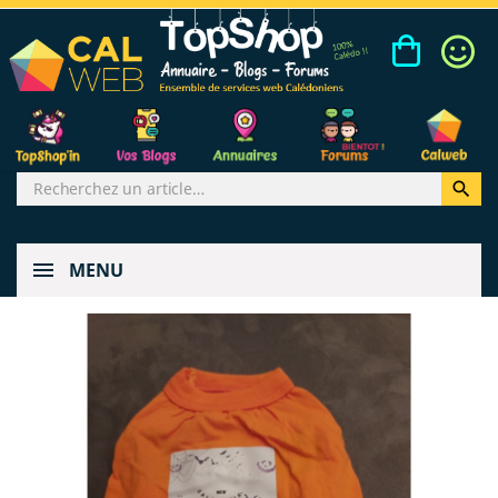

MENU