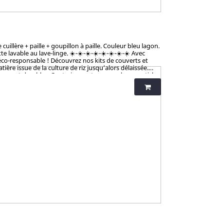
illère + paille + goupillon à paille. Couleur bleu lagon.
vable au lave-linge. ☀️-☀️-☀️-☀️-☀️-☀️-☀️-☀️ Avec
éco-responsable ! Découvrez nos kits de couverts et
ère issue de la culture de riz jusqu’alors délaissée.
tiques et durables. Contrairement aux nombreux articles
talement sains et 100% biodégradables. Breveté : procédé
iness et non-toxicité.