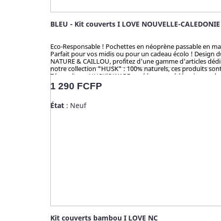
BLEU - Kit couverts I LOVE NOUVELLE-CALEDONIE
Eco-Responsable ! Pochettes en néoprène passable en machine
Parfait pour vos midis ou pour un cadeau écolo ! Design 
NATURE & CAILLOU, profitez d'une gamme d'articles dédiés 
notre collection "HUSK" : 100% naturels, ces produits sont 
Zéro culture, HUSK’S WARE a créé un procédé unique valori
en bambou qui contiennent du mélaminé pour la coloration 
Prix
1 290 FCFP
analysé et certifié par la TUV (Allemagne), SGS (Suisse), B
État
: Neuf
Kit couverts bambou I LOVE NC