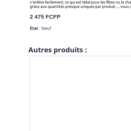
s’enlève facilement, ce qui est idéal pour les fêtes ou la c
grâce aux quantités presque uniques par produit, ... vous se
Prix
2 475 FCFP
État
: Neuf
Autres produits :