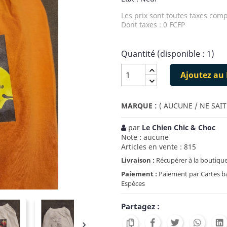
Les prix sont toutes taxes comp
Dont taxes : 0 FCFP
Quantité (disponible : 1)
Ajoutez au 
:
MARQUE
( AUCUNE / NE SAIT
par
Le Chien Chic & Choc
Note : aucune
Articles en vente : 815
Livraison :
Récupérer à la boutique
Paiement :
Paiement par Cartes ban
Espèces
Partagez :
