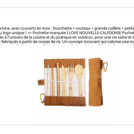
, avec couverts en inox : fourchette + couteau + grande cuillère + petite cu
du logo unique ! >> Pochette marquée I LOVE NOUVELLE-CALEDONIE Pochette la
à l’univers de la cuisine et du pratique en outdoor, pour une vie saine et 
fabriqués à partir de cosses de riz. Un concept innovant qui valorise une mati
sant ce déchet pour en faire des ustencils de cuisine solides, ludiques, pra
et le vernis, ces articles en cosse de riz sont 100% naturels, vertueux, to
OKEN (Japon), CTI (Chine), FDA (USA) pour ses hauts standards en eco-friendl