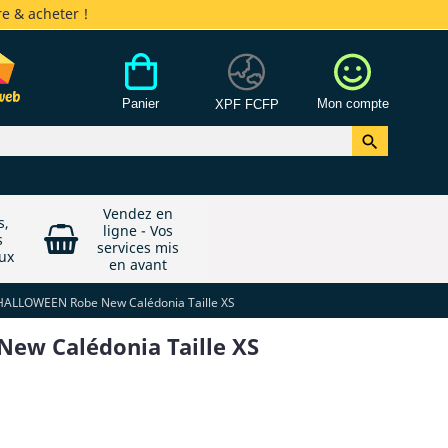
e & acheter !
Panier
Mon compte
XPF FCFP

Vendez en
s,
ligne - Vos
s
services mis
ux
en avant
HALLOWEEN Robe New Calédonia Taille XS
ew Calédonia Taille XS