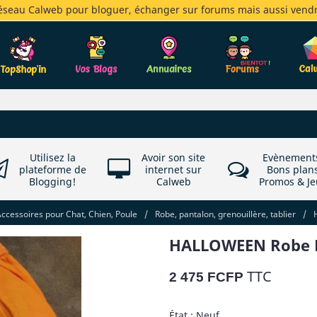
réseau Calweb pour bloguer, échanger sur forums mais aussi vendr
Utilisez la
Avoir son site
Evènement
plateforme de
internet sur
Bons plan
Blogging!
Calweb
Promos & Je
cessoires pour Chat, Chien, Poule
/
Robe, pantalon, grenouillère, tablier
/
HALLOWEEN Robe N
TTC
2 475 FCFP
État : Neuf