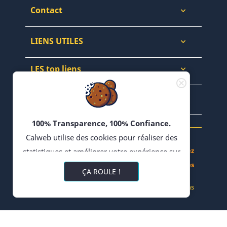
Contact

LIENS UTILES

LES top liens

NEWSLETTERS & WEB

100% Transparence, 100% Confiance.
Calweb utilise des cookies pour réaliser des
Achetez, Vendez - Échangez en Forums - Bloguez
statistiques et améliorer votre expérience sur
- Partagez vos Recettes
son site. En poursuivant votre navigation,
ÇA ROULE !
vous acceptez l'utilisation de cookies ou
© 2022 CALWEB
-
Réalisation Impulsions
technologies similaires, y compris de
partenaire tiers pour la diffusion de publicités
ciblées et de contenus pertinents au regard de