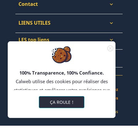
Contact

LIENS UTILES

LES top liens

NEWSLETTERS & WEB

100% Transparence, 100% Confiance.
Calweb utilise des cookies pour réaliser des
Achetez, Vendez - Échangez en Forums - Bloguez
statistiques et améliorer votre expérience sur
- Partagez vos Recettes
son site. En poursuivant votre navigation,
ÇA ROULE !
vous acceptez l'utilisation de cookies ou
© 2022 CALWEB
-
Réalisation Impulsions
technologies similaires, y compris de
partenaire tiers pour la diffusion de publicités
ciblées et de contenus pertinents au regard de