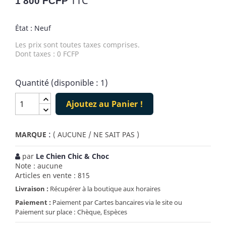
TTC
1 800 FCFP
État : Neuf
Les prix sont toutes taxes comprises.
Dont taxes : 0 FCFP
Quantité (disponible : 1)
Ajoutez au Panier !
:
MARQUE
( AUCUNE / NE SAIT PAS )
par
Le Chien Chic & Choc
Note : aucune
Articles en vente : 815
Livraison :
Récupérer à la boutique aux horaires
Paiement :
Paiement par Cartes bancaires via le site ou
Paiement sur place : Chèque, Espèces