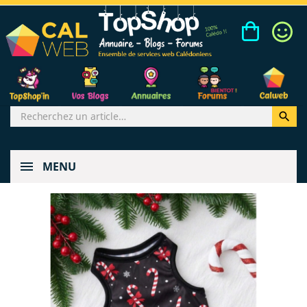

MENU