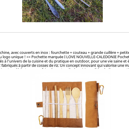
, avec couverts en inox : fourchette + couteau + grande cuillère + petite cu
du logo unique ! >> Pochette marquée I LOVE NOUVELLE-CALEDONIE Pochette la
à l’univers de la cuisine et du pratique en outdoor, pour une vie saine et 
fabriqués à partir de cosses de riz. Un concept innovant qui valorise une mati
sant ce déchet pour en faire des ustencils de cuisine solides, ludiques, pra
et le vernis, ces articles en cosse de riz sont 100% naturels, vertueux, to
OKEN (Japon), CTI (Chine), FDA (USA) pour ses hauts standards en eco-friendl