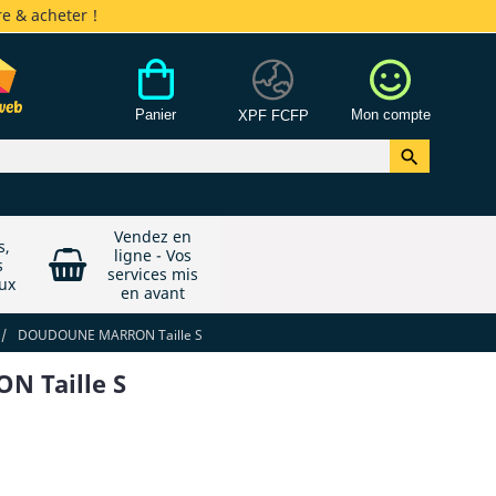
e & acheter !
Panier
Mon compte
XPF FCFP

Vendez en
s,
ligne - Vos
s
services mis
ux
en avant
/
DOUDOUNE MARRON Taille S
 Taille S