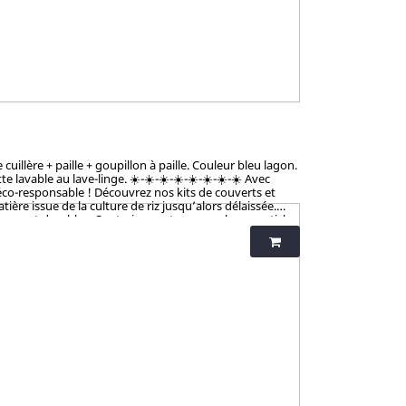
illère + paille + goupillon à paille. Couleur bleu lagon.
vable au lave-linge. ☀️-☀️-☀️-☀️-☀️-☀️-☀️-☀️ Avec
éco-responsable ! Découvrez nos kits de couverts et
ère issue de la culture de riz jusqu’alors délaissée.
tiques et durables. Contrairement aux nombreux articles
talement sains et 100% biodégradables. Breveté : procédé
iness et non-toxicité.