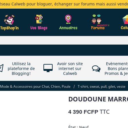
réseau Calweb pour bloguer, échanger sur forums mais aussi vendr
Utilisez la
Avoir son site
Evènement
plateforme de
internet sur
Bons plan
Blogging!
Calweb
Promos & Je
Mode & Accessoires pour Chat, Chien, Poule
/
T-shirt, sweat, pull, gilet, veste
DOUDOUNE MARRON
TTC
4 390 FCFP
État : Neuf