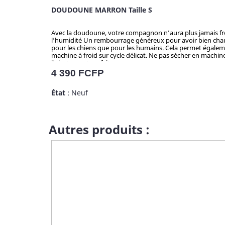
DOUDOUNE MARRON Taille S
Avec la doudoune, votre compagnon n’aura plus jamais froid l’hiver ! Des matériaux légers pour un grand confort Doux, confortable Doublure polaire Un 
l’humidité Un rembourrage généreux pour avoir bien chaud Une ouverture au niveau du ventre avec bouton pression Cette doudoune pour chien a été pensée pour être pratique, tant
pour les chiens que pour les humains. Cela permet égalemen
machine à froid sur cycle délicat. Ne pas sécher en machi
l’ajustement parfait.
Prix
4 390 FCFP
État
: Neuf
Autres produits :