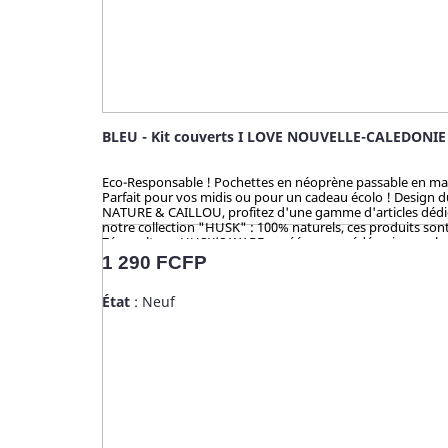
BLEU - Kit couverts I LOVE NOUVELLE-CALEDONIE
Eco-Responsable ! Pochettes en néoprène passable en machine
Parfait pour vos midis ou pour un cadeau écolo ! Design 
NATURE & CAILLOU, profitez d'une gamme d'articles dédiés 
notre collection "HUSK" : 100% naturels, ces produits sont 
Zéro culture, HUSK’S WARE a créé un procédé unique valori
en bambou qui contiennent du mélaminé pour la coloration 
Prix
1 290 FCFP
analysé et certifié par la TUV (Allemagne), SGS (Suisse), B
État
: Neuf