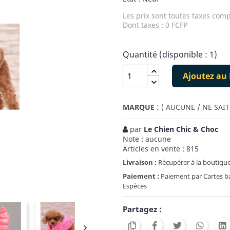
Les prix sont toutes taxes comp
Dont taxes : 0 FCFP
Quantité (disponible : 1)
Ajoutez au 
:
MARQUE
( AUCUNE / NE SAIT
par
Le Chien Chic & Choc
Note : aucune
Articles en vente : 815
Livraison :
Récupérer à la boutique
Paiement :
Paiement par Cartes ban
Espèces
Partagez :
