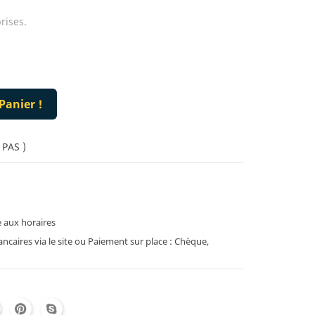
rises.
Panier !
 PAS )
 aux horaires
caires via le site ou Paiement sur place : Chèque,