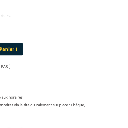
rises.
Panier !
 PAS )
 aux horaires
caires via le site ou Paiement sur place : Chèque,