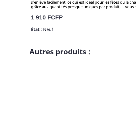
s’enlève facilement, ce qui est idéal pour les fêtes ou la c
grâce aux quantités presque uniques par produit, ... vous se
Prix
1 910 FCFP
État
: Neuf
Autres produits :