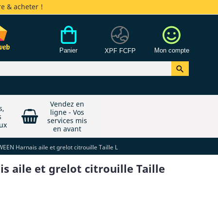
e & acheter !
Panier
Mon compte
XPF FCFP

Vendez en
s,
ligne - Vos
s
services mis
ux
en avant
EN Harnais aile et grelot citrouille Taille L
ile et grelot citrouille Taille