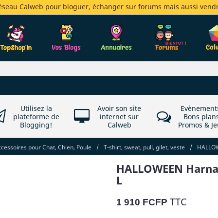
réseau Calweb pour bloguer, échanger sur forums mais aussi vendr
Utilisez la
Avoir son site
Evènement
plateforme de
internet sur
Bons plan
Blogging!
Calweb
Promos & Je
essoires pour Chat, Chien, Poule
/
T-shirt, sweat, pull, gilet, veste
/
HALLOWE
HALLOWEEN Harnais a
L
TTC
1 910 FCFP