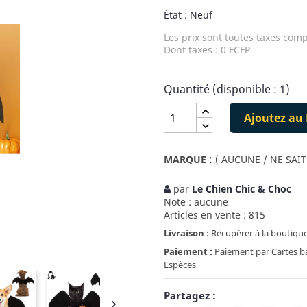
État : Neuf
Les prix sont toutes taxes comp
Dont taxes : 0 FCFP
Quantité (disponible : 1)
Ajoutez au 
:
MARQUE
( AUCUNE / NE SAIT
par
Le Chien Chic & Choc
Note : aucune
Articles en vente : 815
Livraison :
Récupérer à la boutique
Paiement :
Paiement par Cartes ban
Espèces
Partagez :
