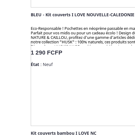
BLEU - Kit couverts I LOVE NOUVELLE-CALEDONIE
Eco-Responsable ! Pochettes en néoprène passable en machine
Parfait pour vos midis ou pour un cadeau écolo ! Design 
NATURE & CAILLOU, profitez d'une gamme d'articles dédiés 
notre collection "HUSK" : 100% naturels, ces produits sont 
Zéro culture, HUSK’S WARE a créé un procédé unique valori
en bambou qui contiennent du mélaminé pour la coloration 
Prix
1 290 FCFP
analysé et certifié par la TUV (Allemagne), SGS (Suisse), B
État
: Neuf
Kit couverts bambou I LOVE NC