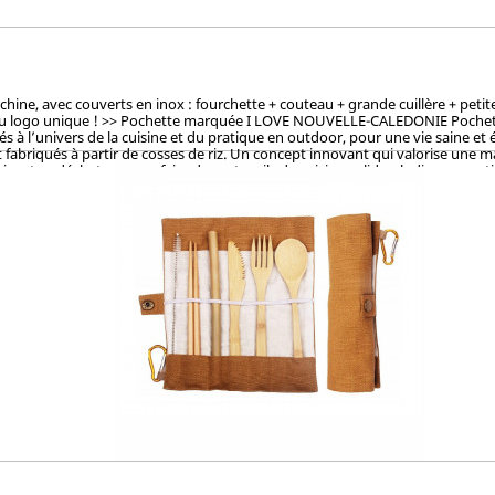
, avec couverts en inox : fourchette + couteau + grande cuillère + petite cu
du logo unique ! >> Pochette marquée I LOVE NOUVELLE-CALEDONIE Pochette la
à l’univers de la cuisine et du pratique en outdoor, pour une vie saine et 
fabriqués à partir de cosses de riz. Un concept innovant qui valorise une mati
sant ce déchet pour en faire des ustencils de cuisine solides, ludiques, pra
et le vernis, ces articles en cosse de riz sont 100% naturels, vertueux, to
OKEN (Japon), CTI (Chine), FDA (USA) pour ses hauts standards en eco-friendl