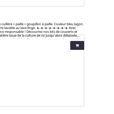
illère + paille + goupillon à paille. Couleur bleu lagon.
vable au lave-linge. ☀️-☀️-☀️-☀️-☀️-☀️-☀️-☀️ Avec
éco-responsable ! Découvrez nos kits de couverts et
ère issue de la culture de riz jusqu’alors délaissée.
tiques et durables. Contrairement aux nombreux articles
talement sains et 100% biodégradables. Breveté : procédé
iness et non-toxicité.