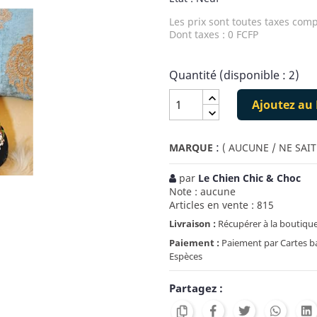
Les prix sont toutes taxes comp
Dont taxes : 0 FCFP
Quantité (disponible : 2)
Ajoutez au 
:
MARQUE
( AUCUNE / NE SAIT
par
Le Chien Chic & Choc
Note : aucune
Articles en vente : 815
Livraison :
Récupérer à la boutique
Paiement :
Paiement par Cartes ban
Espèces
Partagez :