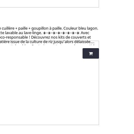
illère + paille + goupillon à paille. Couleur bleu lagon.
vable au lave-linge. ☀️-☀️-☀️-☀️-☀️-☀️-☀️-☀️ Avec
éco-responsable ! Découvrez nos kits de couverts et
ère issue de la culture de riz jusqu’alors délaissée.
tiques et durables. Contrairement aux nombreux articles
talement sains et 100% biodégradables. Breveté : procédé
iness et non-toxicité.