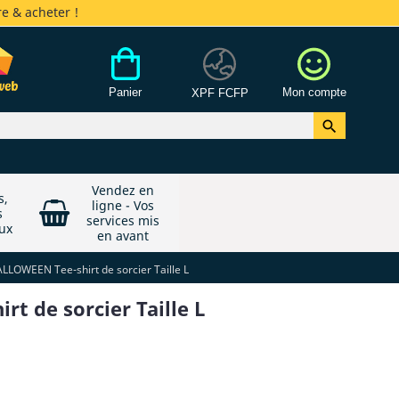
e & acheter !
Panier
Mon compte
XPF FCFP

Vendez en
s,
ligne - Vos
s
services mis
ux
en avant
LLOWEEN Tee-shirt de sorcier Taille L
t de sorcier Taille L