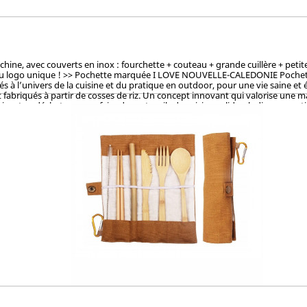
, avec couverts en inox : fourchette + couteau + grande cuillère + petite cu
du logo unique ! >> Pochette marquée I LOVE NOUVELLE-CALEDONIE Pochette la
à l’univers de la cuisine et du pratique en outdoor, pour une vie saine et 
fabriqués à partir de cosses de riz. Un concept innovant qui valorise une mati
sant ce déchet pour en faire des ustencils de cuisine solides, ludiques, pra
et le vernis, ces articles en cosse de riz sont 100% naturels, vertueux, to
OKEN (Japon), CTI (Chine), FDA (USA) pour ses hauts standards en eco-friendl