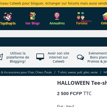
réseau Calweb pour bloguer, échanger sur forums mais aussi vendr
Utilisez la
Avoir son site
Evènement
plateforme de
internet sur
Bons plan
Blogging!
Calweb
Promos & Je
& Accessoires pour Chat, Chien, Poule
/
T-shirt, sweat, pull, gilet, veste
/
HA
HALLOWEEN Tee-shir
TTC
2 500 FCFP
État : Neuf