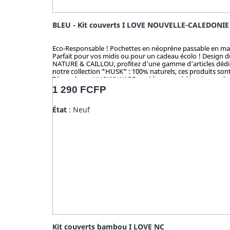
BLEU - Kit couverts I LOVE NOUVELLE-CALEDONIE
Eco-Responsable ! Pochettes en néoprène passable en machine
Parfait pour vos midis ou pour un cadeau écolo ! Design 
NATURE & CAILLOU, profitez d'une gamme d'articles dédiés 
notre collection "HUSK" : 100% naturels, ces produits sont 
Zéro culture, HUSK’S WARE a créé un procédé unique valori
en bambou qui contiennent du mélaminé pour la coloration 
Prix
1 290 FCFP
analysé et certifié par la TUV (Allemagne), SGS (Suisse), B
État
: Neuf
Kit couverts bambou I LOVE NC