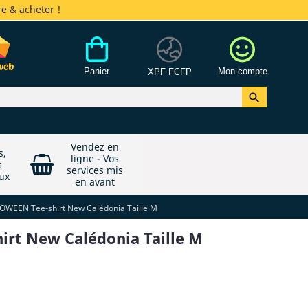
e & acheter !
Panier
Mon compte
XPF FCFP

Vendez en
s,
ligne - Vos
s
services mis
ux
en avant
OWEEN Tee-shirt New Calédonia Taille M
rt New Calédonia Taille M