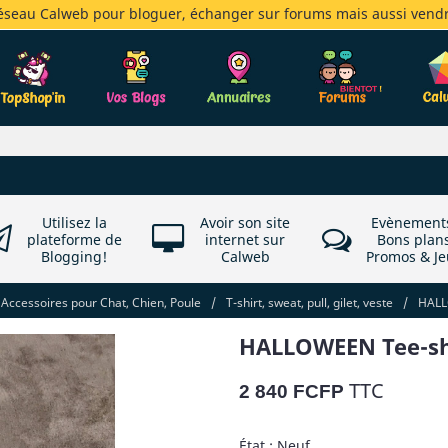
réseau Calweb pour bloguer, échanger sur forums mais aussi vendr
Utilisez la
Avoir son site
Evènement
plateforme de
internet sur
Bons plan
Blogging!
Calweb
Promos & Je
Accessoires pour Chat, Chien, Poule
/
T-shirt, sweat, pull, gilet, veste
/
HALL
HALLOWEEN Tee-shi
TTC
2 840 FCFP
État : Neuf