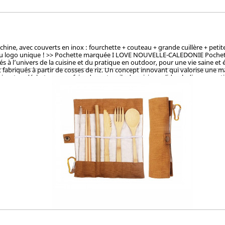
, avec couverts en inox : fourchette + couteau + grande cuillère + petite cu
du logo unique ! >> Pochette marquée I LOVE NOUVELLE-CALEDONIE Pochette la
à l’univers de la cuisine et du pratique en outdoor, pour une vie saine et 
fabriqués à partir de cosses de riz. Un concept innovant qui valorise une mati
sant ce déchet pour en faire des ustencils de cuisine solides, ludiques, pra
et le vernis, ces articles en cosse de riz sont 100% naturels, vertueux, to
OKEN (Japon), CTI (Chine), FDA (USA) pour ses hauts standards en eco-friendl