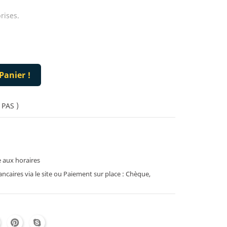
rises.
Panier !
 PAS )
 aux horaires
caires via le site ou Paiement sur place : Chèque,