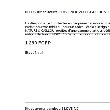
BLEU - Kit couverts I LOVE NOUVELLE-CALEDONIE
Eco-Responsable ! Pochettes en néoprène passable en machine
Parfait pour vos midis ou pour un cadeau écolo ! Design 
NATURE & CAILLOU, profitez d'une gamme d'articles dédiés 
notre collection "HUSK" : 100% naturels, ces produits sont 
Zéro culture, HUSK’S WARE a créé un procédé unique valori
en bambou qui contiennent du mélaminé pour la coloration 
Prix
1 290 FCFP
analysé et certifié par la TUV (Allemagne), SGS (Suisse), B
État
: Neuf
Kit couverts bambou I LOVE NC