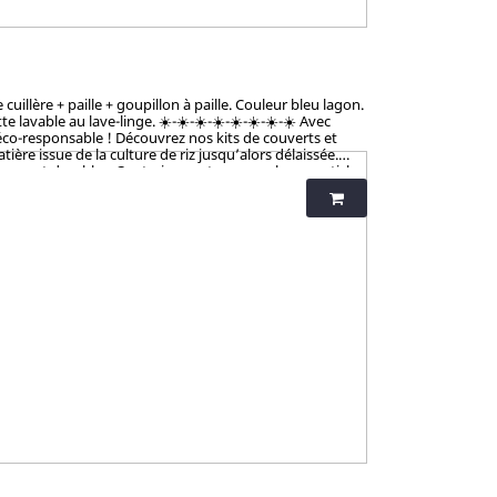
illère + paille + goupillon à paille. Couleur bleu lagon.
vable au lave-linge. ☀️-☀️-☀️-☀️-☀️-☀️-☀️-☀️ Avec
éco-responsable ! Découvrez nos kits de couverts et
ère issue de la culture de riz jusqu’alors délaissée.
tiques et durables. Contrairement aux nombreux articles
talement sains et 100% biodégradables. Breveté : procédé
iness et non-toxicité.