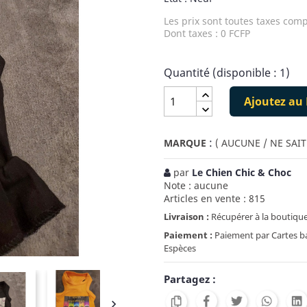
Les prix sont toutes taxes comp
Dont taxes : 0 FCFP
Quantité (disponible : 1)
Ajoutez au 
:
MARQUE
( AUCUNE / NE SAIT
par
Le Chien Chic & Choc
Note : aucune
Articles en vente : 815
Livraison :
Récupérer à la boutique
Paiement :
Paiement par Cartes ban
Espèces
Partagez :
