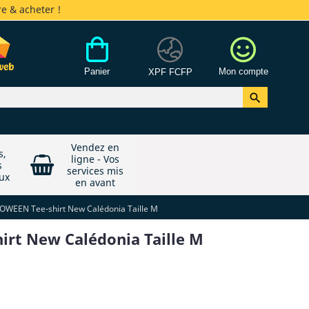
e & acheter !
Panier
Mon compte
XPF FCFP

Vendez en
s,
ligne - Vos
s
services mis
ux
en avant
OWEEN Tee-shirt New Calédonia Taille M
rt New Calédonia Taille M