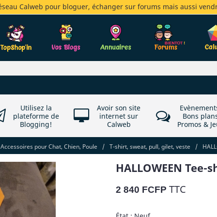
réseau Calweb pour bloguer, échanger sur forums mais aussi vendr
Utilisez la
Avoir son site
Evènement
plateforme de
internet sur
Bons plan
Blogging!
Calweb
Promos & Je
Accessoires pour Chat, Chien, Poule
/
T-shirt, sweat, pull, gilet, veste
/
HALL
HALLOWEEN Tee-shi
TTC
2 840 FCFP
État : Neuf