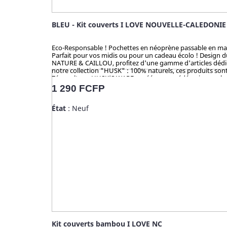
BLEU - Kit couverts I LOVE NOUVELLE-CALEDONIE
Eco-Responsable ! Pochettes en néoprène passable en machine
Parfait pour vos midis ou pour un cadeau écolo ! Design 
NATURE & CAILLOU, profitez d'une gamme d'articles dédiés 
notre collection "HUSK" : 100% naturels, ces produits sont 
Zéro culture, HUSK’S WARE a créé un procédé unique valori
en bambou qui contiennent du mélaminé pour la coloration 
Prix
1 290 FCFP
analysé et certifié par la TUV (Allemagne), SGS (Suisse), B
État
: Neuf
Kit couverts bambou I LOVE NC