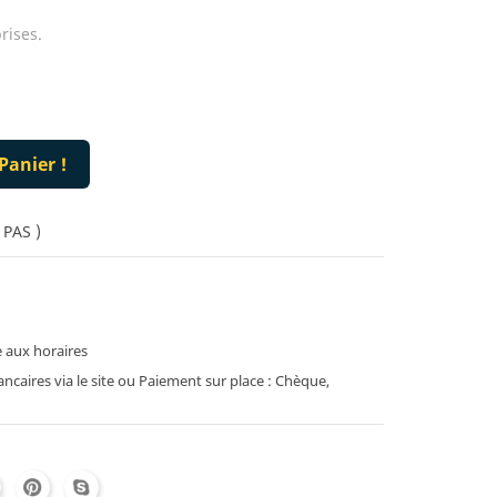
rises.
Panier !
 PAS )
 aux horaires
caires via le site ou Paiement sur place : Chèque,