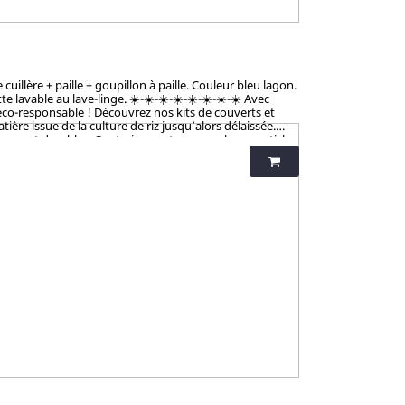
illère + paille + goupillon à paille. Couleur bleu lagon.
vable au lave-linge. ☀️-☀️-☀️-☀️-☀️-☀️-☀️-☀️ Avec
éco-responsable ! Découvrez nos kits de couverts et
ère issue de la culture de riz jusqu’alors délaissée.
tiques et durables. Contrairement aux nombreux articles
talement sains et 100% biodégradables. Breveté : procédé
iness et non-toxicité.