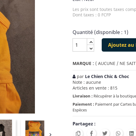
Les prix sont toutes taxes comp
Dont taxes : 0 FCFP
Quantité (disponible : 1)
Ajoutez au 
:
MARQUE
( AUCUNE / NE SAIT
par
Le Chien Chic & Choc
Note : aucune
Articles en vente : 815
Livraison :
Récupérer à la boutique
Paiement :
Paiement par Cartes ban
Espèces
Partagez :
