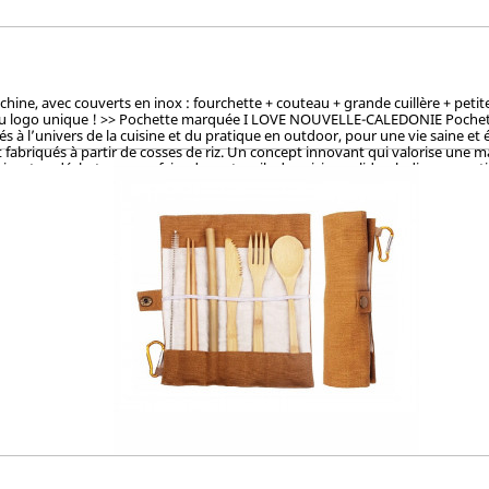
, avec couverts en inox : fourchette + couteau + grande cuillère + petite cu
du logo unique ! >> Pochette marquée I LOVE NOUVELLE-CALEDONIE Pochette la
à l’univers de la cuisine et du pratique en outdoor, pour une vie saine et 
fabriqués à partir de cosses de riz. Un concept innovant qui valorise une mati
sant ce déchet pour en faire des ustencils de cuisine solides, ludiques, pra
et le vernis, ces articles en cosse de riz sont 100% naturels, vertueux, to
OKEN (Japon), CTI (Chine), FDA (USA) pour ses hauts standards en eco-friendl