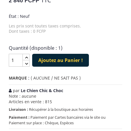
TTC
2 840 FCFP
État : Neuf
Les prix sont toutes taxes comprises.
Dont taxes : 0 FCFP
Quantité (disponible : 1)
Ajoutez au Panier !
:
MARQUE
( AUCUNE / NE SAIT PAS )
par
Le Chien Chic & Choc
Note : aucune
Articles en vente : 815
Livraison :
Récupérer à la boutique aux horaires
Paiement :
Paiement par Cartes bancaires via le site ou
Paiement sur place : Chèque, Espèces