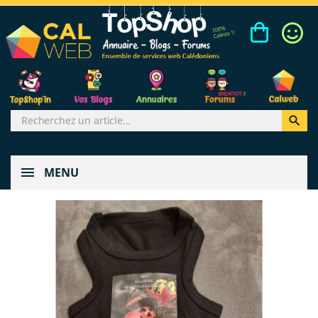

MENU