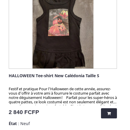
HALLOWEEN Tee-shirt New Calédonia Taille S
Festif et pratique Pour l’Halloween de cette année, assurez-
vous d’offrir à votre ami à fourrure le costume parfait avec
notre déguisement Halloween! Parfait pour les super-héros à
quatre pattes, ce look costumé est non seulement élégant et
accrocheur, mais aussi confortable. C’est la tenue parfaite dont
votre compagnon a besoin pour faire l’envie d’Halloween ! Il
Prix
2 840 FCFP
se met et s’enlève facilement, ce qui est idéal pour les fêtes ou
la chasse aux sorcières. Attention ! Quantité très limitée pour
État
: Neuf
tous mes produits. N'hésitez pas longtemps avant de vous
faire plaisir, et grâce aux quantités presque uniques par