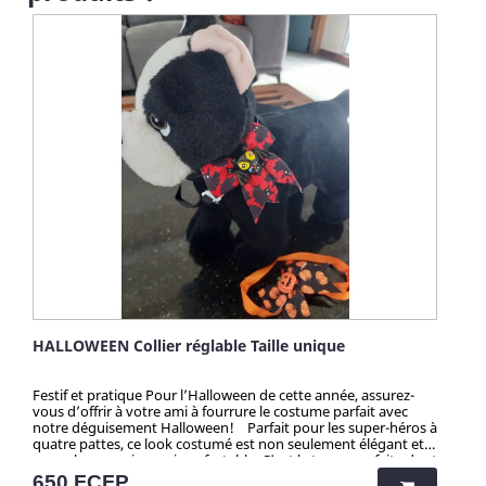
HALLOWEEN Collier réglable Taille unique
Festif et pratique Pour l’Halloween de cette année, assurez-
vous d’offrir à votre ami à fourrure le costume parfait avec
notre déguisement Halloween! Parfait pour les super-héros à
quatre pattes, ce look costumé est non seulement élégant et
accrocheur, mais aussi confortable. C’est la tenue parfaite dont
votre compagnon a besoin pour faire l’envie d’Halloween ! Il
Prix
650 FCFP