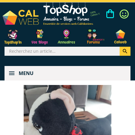

MENU