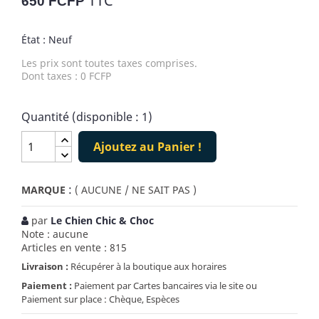
TTC
650 FCFP
État : Neuf
Les prix sont toutes taxes comprises.
Dont taxes : 0 FCFP
Quantité (disponible : 1)
Ajoutez au Panier !
:
MARQUE
( AUCUNE / NE SAIT PAS )
par
Le Chien Chic & Choc
Note : aucune
Articles en vente : 815
Livraison :
Récupérer à la boutique aux horaires
Paiement :
Paiement par Cartes bancaires via le site ou
Paiement sur place : Chèque, Espèces