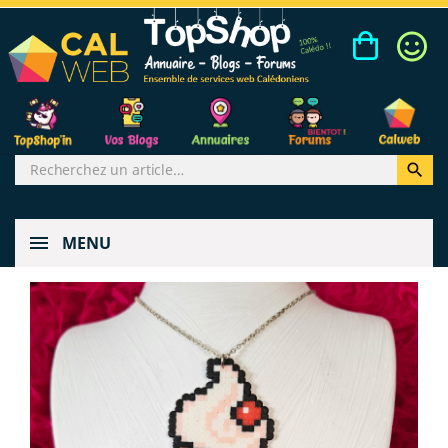

MENU