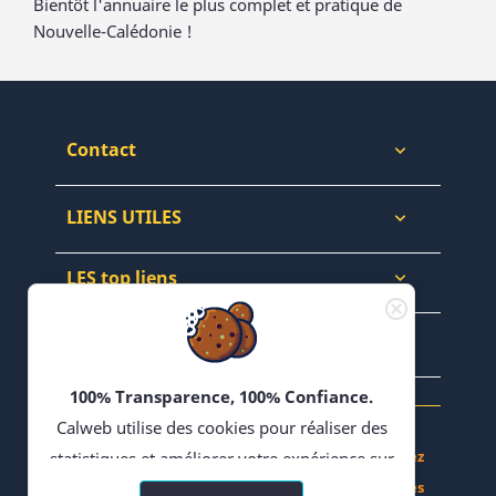
Bientôt l'annuaire le plus complet et pratique de
Nouvelle-Calédonie !
Contact

LIENS UTILES

LES top liens

NEWSLETTERS & WEB

100% Transparence, 100% Confiance.
Calweb utilise des cookies pour réaliser des
Achetez, Vendez - Échangez en Forums - Bloguez
statistiques et améliorer votre expérience sur
- Partagez vos Recettes
son site. En poursuivant votre navigation,