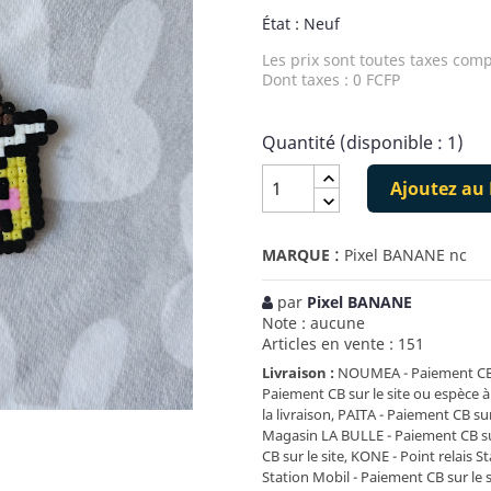
État : Neuf
Les prix sont toutes taxes comp
Dont taxes : 0 FCFP
Quantité (disponible : 1)
Ajoutez au 
:
MARQUE
Pixel BANANE nc
par
Pixel BANANE
Note : aucune
Articles en vente : 151
Livraison :
NOUMEA - Paiement CB su
Paiement CB sur le site ou espèce à
la livraison, PAITA - Paiement CB sur
Magasin LA BULLE - Paiement CB sur 
CB sur le site, KONE - Point relais S
Station Mobil - Paiement CB sur le