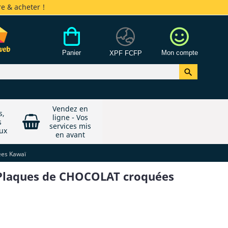
e & acheter !
Panier
Mon compte
XPF FCFP

Vendez en
s,
ligne - Vos
s
services mis
ux
en avant
ées Kawaï
s Plaques de CHOCOLAT croquées