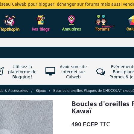
réseau Calweb pour bloguer, échanger sur forums mais aussi vendr
Utilisez la
Avoir son site
Evènement
plateforme de
internet sur
Bons plan
Blogging!
Calweb
Promos & Je
e & Accessoires
/
Bijoux
/
Boucles d'oreilles Plaques de CHOCOLAT croqu
Boucles d'oreille
Kawaï
TTC
490 FCFP