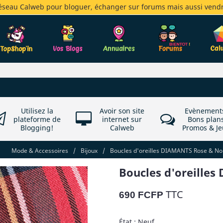
réseau Calweb pour bloguer, échanger sur forums mais aussi vendr
Utilisez la
Avoir son site
Evènement
plateforme de
internet sur
Bons plan
Blogging!
Calweb
Promos & Je
Mode & Accessoires
/
Bijoux
/
Boucles d'oreilles DIAMANTS Rose & No
Boucles d'oreille
TTC
690 FCFP
État : Neuf