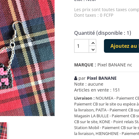
Les prix sont toutes taxes comp
Dont taxes : 0 FCFP
Quantité (disponible : 1)
Ajoutez au 
:
MARQUE
Pixel BANANE nc
par
Pixel BANANE
Note : aucune
Articles en vente : 151
Livraison :
NOUMEA - Paiement CB su
Paiement CB sur le site ou espèce à
la livraison, PAITA - Paiement CB sur
Magasin LA BULLE - Paiement CB sur 
CB sur le site, KONE - Point relais S
Station Mobil - Paiement CB sur le
la livraison, HIENGHENE - Paiement C