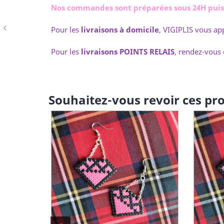
Nos commandes sont préparées sous 24H puis r
navigate_before
Pour les
livraisons à domicile
, VIGIPLIS vous app
Pour les
livraisons POINTS RELAIS
, rendez-vous 
Souhaitez-vous revoir ces pro