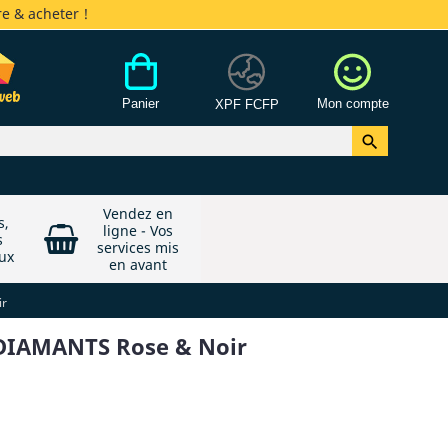
e & acheter !
Panier
Mon compte
XPF FCFP

Vendez en
s,
ligne - Vos
s
services mis
ux
en avant
ir
s DIAMANTS Rose & Noir