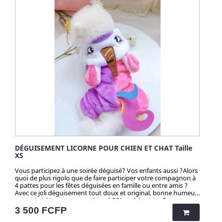
DÉGUISEMENT LICORNE POUR CHIEN ET CHAT Taille
XS
Vous participez à une soirée déguisé? Vos enfants aussi ?Alors
quoi de plus rigolo que de faire participer votre compagnon à
4 pattes pour les fêtes déguisées en famille ou entre amis ?
Avec ce joli déguisement tout doux et original, bonne humeur
garantie ! *Lavage en machine à 30° ou à la main. Repassage
et sèche-linge à éviter. Attention ! Quantité très limitée pour
Prix
3 500 FCFP
tous mes produits. N'hésitez pas longtemps avant de vous