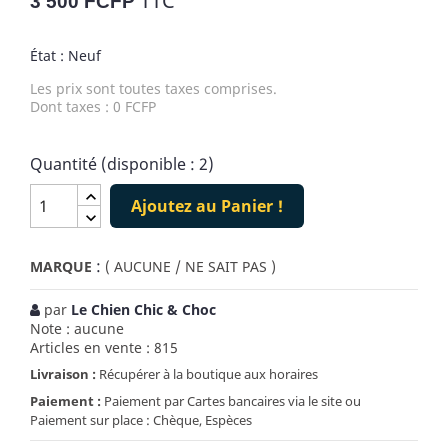
TTC
3 500 FCFP
État : Neuf
Les prix sont toutes taxes comprises.
Dont taxes : 0 FCFP
Quantité (disponible : 2)
Ajoutez au Panier !
:
MARQUE
( AUCUNE / NE SAIT PAS )
par
Le Chien Chic & Choc
Note : aucune
Articles en vente : 815
Livraison :
Récupérer à la boutique aux horaires
Paiement :
Paiement par Cartes bancaires via le site ou
Paiement sur place : Chèque, Espèces