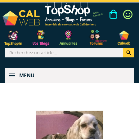

MENU