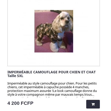
IMPERMÉABLE CAMOUFLAGE POUR CHIEN ET CHAT
Taille 5XL
Imperméable au style camouflage pour chien. Pour les petits
chiens, cet imperméable à capuche possède 4 manches,
protection maximum assurée !Le look camouflage donne du
style à votre compagnon même par mauvais temps.Vous
pourrez attacher sa laisse à l'anneau prévu sur le vêtement
!Bande réfléchissante, tissu intérieur respirant... Le top ! Tenue
Prix
4 200 FCFP
de pluie pour chien, avec 3 boutons-pression, en matière
polyester.Lavage en machine à 30° ou à la main. Repasser à