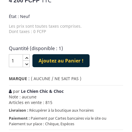
TTC
4 200 FCFP
État : Neuf
Les prix sont toutes taxes comprises.
Dont taxes : 0 FCFP
Quantité (disponible : 1)
Ajoutez au Panier !
:
MARQUE
( AUCUNE / NE SAIT PAS )
par
Le Chien Chic & Choc
Note : aucune
Articles en vente : 815
Livraison :
Récupérer à la boutique aux horaires
Paiement :
Paiement par Cartes bancaires via le site ou
Paiement sur place : Chèque, Espèces