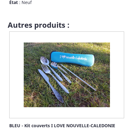
État
: Neuf
température moyenne. Ne pas mettre au sèche-linge. !Quelle
taille choisir pour votre chien ?
Autres produits :
BLEU - Kit couverts I LOVE NOUVELLE-CALEDONIE