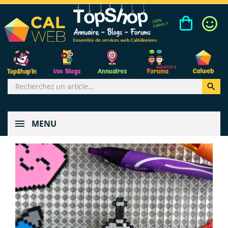

MENU