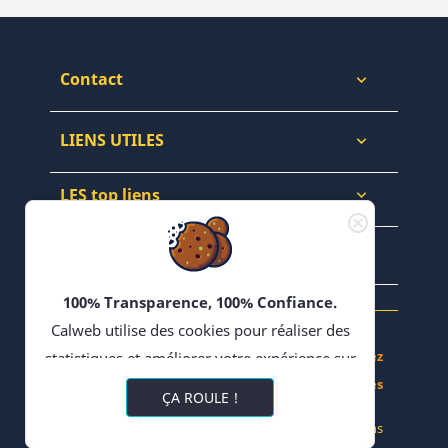
Contact

LIENS UTILES

LES top liens

NEWSLETTERS & WEB

100% Transparence, 100% Confiance.
Calweb utilise des cookies pour réaliser des
Achetez, Vendez - Échangez en Forums - Bloguez
statistiques et améliorer votre expérience sur
- Partagez vos Recettes
son site. En poursuivant votre navigation,
ÇA ROULE !
vous acceptez l'utilisation de cookies ou
© 2022 CALWEB
-
Réalisation Impulsions
technologies similaires, y compris de