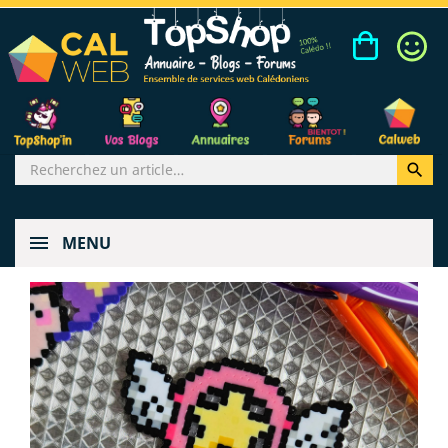

MENU