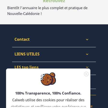
Retrouvez
Bientôt l'annuaire le plus complet et pratique de
Nouvelle-Calédonie !
Contact

LIENS UTILES

LES top liens

NEWSLETTERS & WEB

100% Transparence, 100% Confiance.
Calweb utilise des cookies pour réaliser des
Achetez, Vendez - Échangez en Forums - Bloguez
statistiques et améliorer votre expérience sur