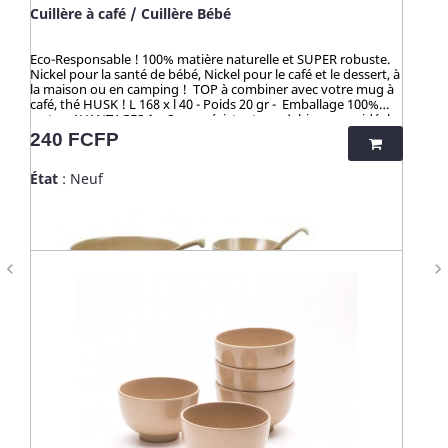
Cuillère à café / Cuillère Bébé
Eco-Responsable ! 100% matière naturelle et SUPER robuste.
Nickel pour la santé de bébé, Nickel pour le café et le dessert, à
la maison ou en camping ! TOP à combiner avec votre mug à
café, thé HUSK ! L 168 x l 40 - Poids 20 gr - Emballage 100%
carton AVANTAGES 1 > Super résistant, ne s'abime pas : idéal
pour le transport, lunch, camping etc. 2 > Top pour Bébé :
Prix
240 FCFP
coutours doux, bonne prise en main. 3 > ZÉRO TOXICITÉ
GARANTIE (voir ci-dessous) . 4 > Lave vaisselle, produits
État
: Neuf
ménagers sans limite 5 > Longévité en très bon état - ☀️-☀️-☀️-
☀️-☀️-☀️-☀️-☀️ Avec NATURE & CAILLOU, profitez d'une gamme
d'articles dédiés à l’univers de la cuisine et du pratique en
outdoor, pour une vie saine et éco-responsable ! Découvrez
nos kits de couverts et notre collection "HUSK" : 100%
naturels, ces produits sont fabriqués à partir de cosses de riz.
navigate_before
navigate_next
Un concept innovant qui valorise une matière issue de la
culture de riz jusqu’alors délaissée. Zéro culture, HUSK’S WARE
a créé un procédé unique valorisant ce déchet pour en faire
des ustencils de cuisine solides, ludiques, pratiques et
durables. Contrairement aux nombreux articles en bambou
qui contiennent du mélaminé pour la coloration et le vernis,
ces articles en cosse de riz sont 100% naturels, vertueux,
totalement sains et 100% biodégradables. Breveté : procédé
analysé et certifié par la TUV (Allemagne), SGS (Suisse), BOKEN
(Japon), CTI (Chine), FDA (USA) pour ses hauts standards en
eco-friendliness et non-toxicité.