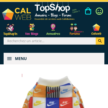

MENU