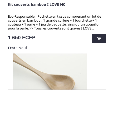
Kit couverts bambou I LOVE NC
Eco-Responsable ! Pochette en tissus comprenant un lot de
couverts en bambou : 1 grande cuillère + 1 fourchette + 1
couteau + 1 paille + 1 jeu de baguette, ainsi qu'un goupillon
pour la paille. >> Tous les couverts sont gravés I LOVE
NOUVELLE-CALEDONIE, ainsi que la pochette Le prix est
remisé car le bouton de pression a rouillé (voir photo).
Prix
1 650 FCFP
Couverts 100% bambou 100% naturels, lavables au lave-
vaisselle. Pochette lavable au lave-linge. ☀️-☀️-☀️-☀️-☀️-☀️-☀️-☀️
État
: Neuf
Avec NATURE & CAILLOU, profitez d'une gamme d'articles
dédiés à l’univers de la cuisine et du pratique en outdoor, pour
une vie saine et éco-responsable ! Découvrez nos kits de
couverts et notre collection "HUSK" : 100% naturels, ces
produits sont fabriqués à partir de cosses de riz. Un concept
innovant qui valorise une matière issue de la culture de riz
jusqu’alors délaissée. Zéro culture, HUSK’S WARE a créé un
procédé unique valorisant ce déchet pour en faire des
ustencils de cuisine solides, ludiques, pratiques et durables.
Contrairement aux nombreux articles en bambou qui
contiennent du mélaminé pour la coloration et le vernis, ces
articles en cosse de riz sont 100% naturels, vertueux,
totalement sains et 100% biodégradables. Breveté : procédé
analysé et certifié par la TUV (Allemagne), SGS (Suisse), BOKEN
(Japon), CTI (Chine), FDA (USA) pour ses hauts standards en
eco-friendliness et non-toxicité.