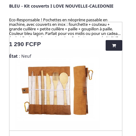
BLEU - Kit couverts I LOVE NOUVELLE-CALEDONIE
Eco-Responsable ! Pochettes en néoprène passable en
machine, avec couverts en inox : fourchette + couteau +
grande cuillère + petite cuillère + paille + goupillon à paille.
Couleur bleu lagon. Parfait pour vos midis ou pour un cadeau
écolo ! Design du logo unique ! >> Pochette marquée I LOVE
NOUVELLE-CALEDONIE Pochette lavable au lave-linge. ☀️-☀️-
Prix
1 290 FCFP
☀️-☀️-☀️-☀️-☀️-☀️ Avec NATURE & CAILLOU, profitez d'une
gamme d'articles dédiés à l’univers de la cuisine et du pratique
État
: Neuf
en outdoor, pour une vie saine et éco-responsable ! Découvrez
nos kits de couverts et notre collection "HUSK" : 100%
naturels, ces produits sont fabriqués à partir de cosses de riz.
Un concept innovant qui valorise une matière issue de la
culture de riz jusqu’alors délaissée. Zéro culture, HUSK’S WARE
a créé un procédé unique valorisant ce déchet pour en faire
des ustencils de cuisine solides, ludiques, pratiques et
durables. Contrairement aux nombreux articles en bambou
qui contiennent du mélaminé pour la coloration et le vernis,
ces articles en cosse de riz sont 100% naturels, vertueux,
totalement sains et 100% biodégradables. Breveté : procédé
analysé et certifié par la TUV (Allemagne), SGS (Suisse), BOKEN
(Japon), CTI (Chine), FDA (USA) pour ses hauts standards en
eco-friendliness et non-toxicité.