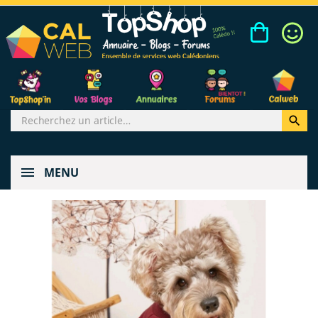

MENU