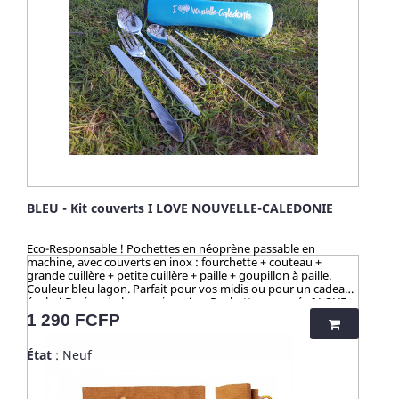
BLEU - Kit couverts I LOVE NOUVELLE-CALEDONIE
Eco-Responsable ! Pochettes en néoprène passable en
machine, avec couverts en inox : fourchette + couteau +
grande cuillère + petite cuillère + paille + goupillon à paille.
Couleur bleu lagon. Parfait pour vos midis ou pour un cadeau
écolo ! Design du logo unique ! >> Pochette marquée I LOVE
NOUVELLE-CALEDONIE Pochette lavable au lave-linge. ☀️-☀️-
Prix
1 290 FCFP
☀️-☀️-☀️-☀️-☀️-☀️ Avec NATURE & CAILLOU, profitez d'une
gamme d'articles dédiés à l’univers de la cuisine et du pratique
État
: Neuf
en outdoor, pour une vie saine et éco-responsable ! Découvrez
nos kits de couverts et notre collection "HUSK" : 100%
naturels, ces produits sont fabriqués à partir de cosses de riz.
Un concept innovant qui valorise une matière issue de la