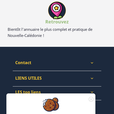
Retrouvez
Bientôt l'annuaire le plus complet et pratique de
Nouvelle-Calédonie !
Contact

LIENS UTILES

LES top liens

NEWSLETTERS & WEB
