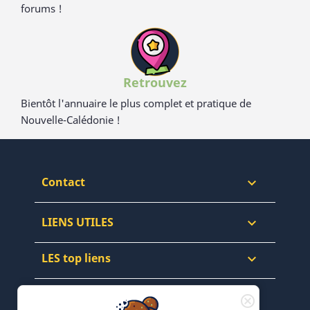
forums !
Retrouvez
Bientôt l'annuaire le plus complet et pratique de
Nouvelle-Calédonie !
Contact

LIENS UTILES

LES top liens

NEWSLETTERS & WEB
