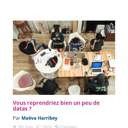
Vous reprendriez bien un peu de
datas ?
Par
Maëva Harribey
941
Vues
1
Aimé
2
Partages