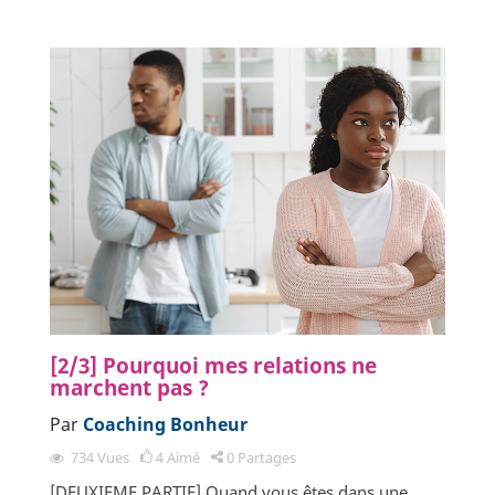
[2/3] Pourquoi mes relations ne
marchent pas ?
Par
Coaching Bonheur
734
Vues
4
Aimé
0
Partages
[DEUXIEME PARTIE] Quand vous êtes dans une