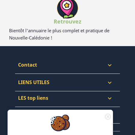
Retrouvez
Bientôt l'annuaire le plus complet et pratique de
Nouvelle-Calédonie !
Contact

LIENS UTILES

LES top liens

NEWSLETTERS & WEB
