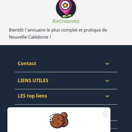
Retrouvez
Bientôt l'annuaire le plus complet et pratique de
Nouvelle-Calédonie !
Contact

LIENS UTILES

LES top liens

NEWSLETTERS & WEB
