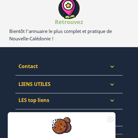
Retrouvez
Bientôt l'annuaire le plus complet et pratique de
Nouvelle-Calédonie !
Contact

LIENS UTILES

LES top liens

NEWSLETTERS & WEB
