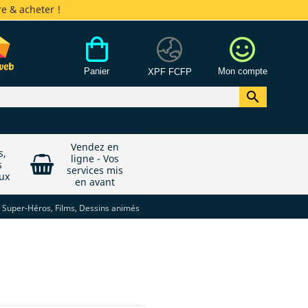
e & acheter !
Panier
Mon compte
XPF FCFP

Vendez en
s,
ligne - Vos
s
services mis
ux
en avant
Super-Héros, Films, Dessins animés