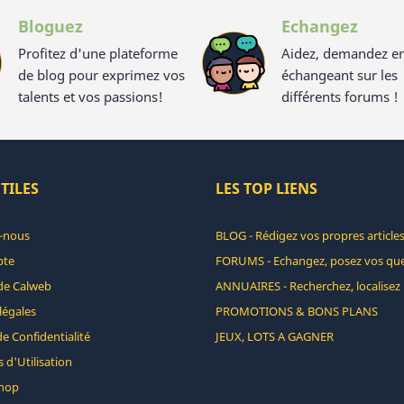
Bloguez
Echangez
Profitez d'une plateforme
Aidez, demandez e
de blog pour exprimez vos
échangeant sur les
talents et vos passions!
différents forums !
TILES
LES TOP LIENS
-nous
BLOG - Rédigez vos propres articles
pte
FORUMS - Echangez, posez vos que
de Calweb
ANNUAIRES - Recherchez, localisez 
légales
PROMOTIONS & BONS PLANS
de Confidentialité
JEUX, LOTS A GAGNER
 d'Utilisation
hop