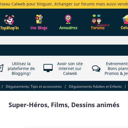
réseau Calweb pour bloguer, échanger sur forums mais aussi vendr
Utilisez la
Avoir son site
Evènement
plateforme de
internet sur
Bons plan
Blogging!
Calweb
Promos & Je
/
Déguisements, Tipis et accessoires
/
Déguisements Adultes et Enfants
/
Super-Héros, Films, Dessins animés