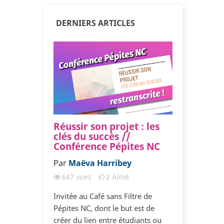
DERNIERS ARTICLES
[3/3] Pourquoi mes
Réussir son projet : les
[2/3] Pour
[3/3] P
relations ne marchent
clés du succès //
relations 
relatio
pas ?
Conférence Pépites NC
pas ?
pas ?
Par
Par
Coaching Bonheur
Maëva Harribey
Par
Par
Coachin
Coac
692
vues
647
vues
11
Aimé
2
Aimé
734
vues
692
vue
[TROISIEME PARTIE] Quand vous
Invitée au Café sans Filtre de
[DEUXIEME PA
[TROISIEM
êtes dans une relation amoureuse
Pépites NC, dont le but est de
êtes dans une 
êtes dans
avec quelqu’un qui vous est cher,
créer du lien entre étudiants ou
avec quelqu’un
avec quelq
retrouver