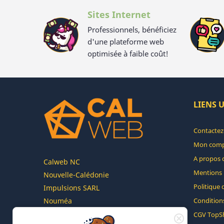
Sites Internet
Professionnels, bénéficiez
d'une plateforme web
optimisée à faible coût!
LIENS U
Contactez
Mon com
A propos 
Calweb NC
Mentions 
Nouvelle-Calédonie
Politique 
Impulsions SARL
Conditions
Nouméa
Italofa sur le plus grand réseau de
CGV TopS