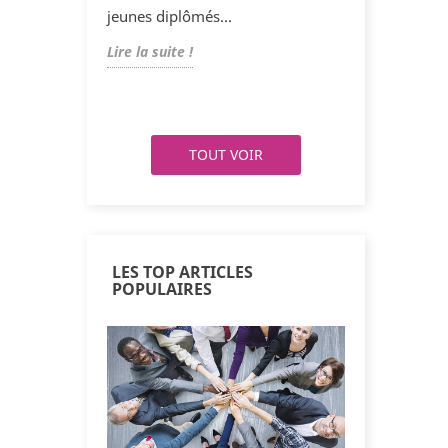
vous vous sentez...
jeunes diplômés...
vous vous sente
vous vous 
seils pour
sur le lien
Lire la suite !
Lire la suite !
Lire la suite !
Lire la suit
TOUT VOIR
LES TOP ARTICLES
POPULAIRES